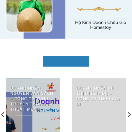
DOANH NHÂN
DOANH NHÂN LÊ
NGUYỄN VĂN SÁCH
THỊ DI (GIA DI) –
– CÔNG TY TNHH
CÔNG TY TNHH GIA
TRUYỀN THÔNG KỸ
DI
THUẬT MENT