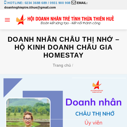
Bỏ
HOTLINE: 0234 3688 689 / 0931 900 908
EMAIL:
doanhnghieptre.tthue@gmail.com
qua
nội
dung
DOANH NHÂN CHÂU THỊ NHỚ –
HỘ KINH DOANH CHÂU GIA
HOMESTAY
Trang chủ
/