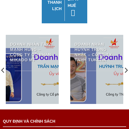
THANH
HUẾ
LỊCH
DOANH NHÂN TRẦN
DOANH NHÂN
MẠNH HÙNG –
HUỲNH TRUNG
CÔNG TY CỔ PHẦN
NHẬT – CÔNG TY
MIKADO MT
TNHH TUKCHA
QUY ĐỊNH VÀ CHÍNH SÁCH