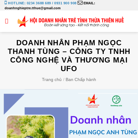
Bỏ
HOTLINE: 0234 3688 689 / 0931 900 908
EMAIL:
doanhnghieptre.tthue@gmail.com
qua
nội
dung
DOANH NHÂN PHẠM NGỌC
THANH TÙNG – CÔNG TY TNHH
CÔNG NGHỆ VÀ THƯƠNG MẠI
UFO
Trang chủ
/
Ban Chấp hành