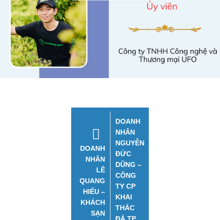
DOANH
NHÂN
NGUYỄN
DOANH
ĐỨC
NHÂN
DŨNG –
LÊ
CÔNG
QUANG
TY CP
HIẾU –
KHAI
KHÁCH
THÁC
SẠN
ĐÁ TP