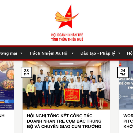
ương mại
Trách Nhiệm Xã Hội
Đào tạo - Pháp lý
Hộ
28
24
Th7
Th7
NH
HỘI NGHỊ TỔNG KẾT CÔNG TÁC
WOR
DOANH NHÂN TRẺ CỤM BẮC TRUNG
PIT
BỘ VÀ CHUYỂN GIAO CỤM TRƯỞNG
KHỞ