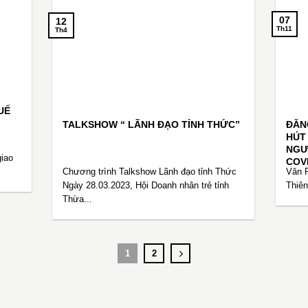
07
12
Th11
Th4
Ế
TALKSHOW “ LÃNH ĐẠO TỈNH THỨC”
ĐĂNG
HÚT
NGƯƠ
giao
COVI
Chương trình Talkshow Lãnh đạo tỉnh Thức
Văn P
Ngày 28.03.2023, Hội Doanh nhân trẻ tỉnh
Thiên
Thừa...
1
2