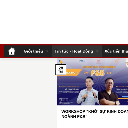
Bỏ
qua
nội
dung
.
Giới thiệu
Tin tức - Hoạt Động
Xúc tiến th
28
Th7
WORKSHOP “KHỞI SỰ KINH DOA
NGÀNH F&B”