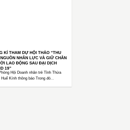
 KÍ THAM DỰ HỘI THẢO “THU
 NGUỒN NHÂN LỰC VÀ GIỮ CHÂN
̀I LAO ĐỘNG SAU ĐẠI DỊCH
D 19”
hòng Hội Doanh nhân trẻ Tỉnh Thừa
 Huế Kính thông báo Trong đó...