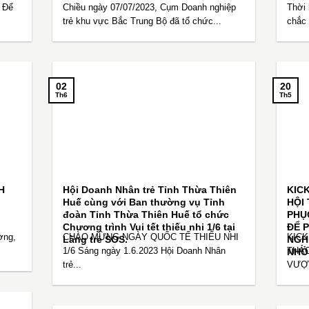
 Để
Chiều ngày 07/07/2023, Cụm Doanh nghiệp
Thời 
trẻ khu vực Bắc Trung Bộ đã tổ chức...
chắc 
02
20
Th6
Th5
H
Hội Doanh Nhân trẻ Tỉnh Thừa Thiên
KIC
Huế cùng với Ban thường vụ Tỉnh
HỘI
đoàn Tỉnh Thừa Thiên Huế tổ chức
PHỤ
Chương trình Vui tết thiếu nhi 1/6 tại
ĐỂ 
ờng,
CHÀO MỪNG NGÀY QUỐC TẾ THIẾU NHI
KICK
Làng trẻ SOS.
NGH
NHỎ
1/6 Sáng ngày 1.6.2023 Hội Doanh Nhân
THẢO
trẻ...
VƯỢT