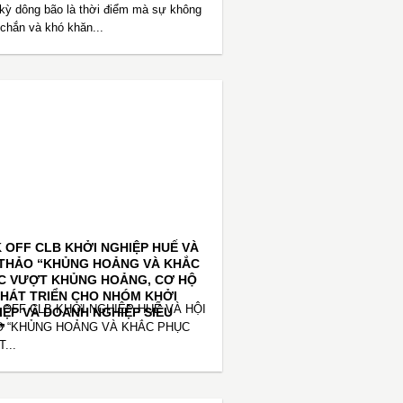
kỳ dông bão là thời điểm mà sự không
chắn và khó khăn...
K OFF CLB KHỞI NGHIỆP HUẾ VÀ
 THẢO “KHỦNG HOẢNG VÀ KHẮC
C VƯỢT KHỦNG HOẢNG, CƠ HỘ
PHÁT TRIỂN CHO NHÓM KHỞI
 OFF CLB KHỞI NGHIỆP HUẾ VÀ HỘI
IỆP VÀ DOANH NGHIỆP SIÊU
”
 “KHỦNG HOẢNG VÀ KHẮC PHỤC
...