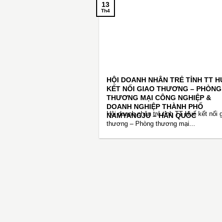
13
Th4
HỘI DOANH NHÂN TRẺ TỈNH TT HU
KẾT NỐI GIAO THƯƠNG – PHÒNG
THƯƠNG MẠI CÔNG NGHIỆP &
DOANH NGHIỆP THÀNH PHỐ
Hội doanh nhân trẻ tỉnh TT Huế kết nối 
NAMYANGJU – HÀN QUỐC
thương – Phòng thương mại...