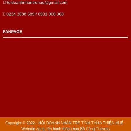
Hoidoanhnhantrehue@gmail.com
0234 3688 689 / 0931 900 908
FANPAGE
Copyright © 2022 - HỘI DOANH NHÂN TRẺ TỈNH THỪA THIÊN HUẾ -
Website đang tiến hành thông báo Bộ Công Thương