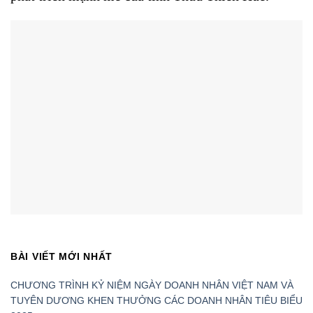
BÀI VIẾT MỚI NHẤT
CHƯƠNG TRÌNH KỶ NIỆM NGÀY DOANH NHÂN VIỆT NAM VÀ
TUYÊN DƯƠNG KHEN THƯỞNG CÁC DOANH NHÂN TIÊU BIỂU