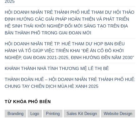
2025
HỘI DOANH NHÂN TRẺ THÀNH PHỐ HUẾ THAM DỰ HỘI THẢO
ĐỊNH HƯỚNG CÁC GIẢI PHÁP HOÀN THIỆN VÀ PHÁT TRIỂN
HỆ SINH THÁI KHỞI NGHIỆP ĐỔI MỚI SÁNG TẠO TRÊN ĐỊA
BÀN THÀNH PHỐ TRONG GIAI ĐOẠN MỚI
HỘI DOANH NHÂN TRẺ TP. HUẾ THAM DỰ HỌP BAN ĐIỀU
HÀNH VÀ TỔ GIÚP VIỆC TRIỂN KHAI “ĐỀ ÁN CỐ ĐÔ KHỞI
NGHIỆP, GIAI ĐOẠN 2021-2025, ĐỊNH HƯỚNG ĐẾN NĂM 2030”
KHÁNH THÀNH NHÀ TÌNH THƯƠNG MỆ LÊ THỊ BÊ
THÀNH ĐOÀN HUẾ – HỘI DOANH NHÂN TRẺ THÀNH PHỐ HUẾ:
CHUNG TAY CHIẾN DỊCH MÙA HÈ XANH 2025
TỪ KHÓA PHỔ BIẾN
Branding
Logo
Printing
Sales Kit Design
Website Design