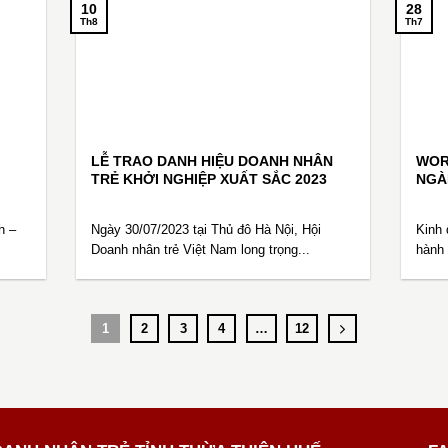
10
28
Th8
Th7
LỄ TRAO DANH HIỆU DOANH NHÂN
WOR
TRẺ KHỞI NGHIỆP XUẤT SẮC 2023
NGÀ
h –
Ngày 30/07/2023 tại Thủ đô Hà Nội, Hội
Kinh 
Doanh nhân trẻ Việt Nam long trọng...
hành 
1
2
3
4
…
12