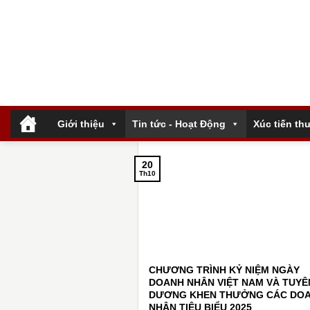
Bỏ
qua
nội
dung
.
Giới thiệu
Tin tức - Hoạt Động
Xúc tiến th
20
Th10
CHƯƠNG TRÌNH KỶ NIỆM NGÀY
DOANH NHÂN VIỆT NAM VÀ TUYÊ
DƯƠNG KHEN THƯỞNG CÁC DO
NHÂN TIÊU BIỂU 2025