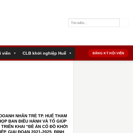
i viên
CLB khởi nghiệp Huế
ĐĂNG KÝ HỘI VIÊN
 DOANH NHÂN TRẺ TP. HUẾ THAM
HỌP BAN ĐIỀU HÀNH VÀ TỔ GIÚP
 TRIỂN KHAI “ĐỀ ÁN CỐ ĐÔ KHỞI
ỆP, GIAI ĐOẠN 2021-2025, ĐỊNH