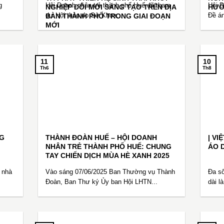
g
Hội Doanh nhân trẻ thành phố Huế đã tham
Hội D
NGHIỆP ĐỔI MỚI SÁNG TẠO TRÊN ĐỊA
HƯỚ
BÀN THÀNH PHỐ TRONG GIAI ĐOẠN
dự Hội thảo do Sở Khoa...
Đề án
MỚI
11
10
Th6
Th8
G
THÀNH ĐOÀN HUẾ – HỘI DOANH
| V
NHÂN TRẺ THÀNH PHỐ HUẾ: CHUNG
ÁO 
TAY CHIẾN DỊCH MÙA HÈ XANH 2025
 nhà
Vào sáng 07/06/2025 Ban Thường vụ Thành
Đa số
Đoàn, Ban Thư ký Ủy ban Hội LHTN...
dài l