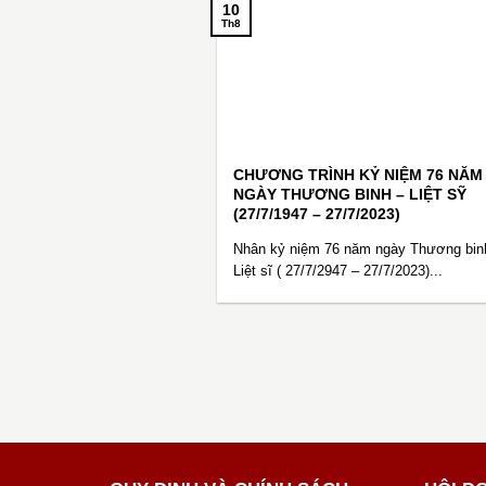
10
Th8
CHƯƠNG TRÌNH KỶ NIỆM 76 NĂM
NGÀY THƯƠNG BINH – LIỆT SỸ
(27/7/1947 – 27/7/2023)
Nhân kỷ niệm 76 năm ngày Thương bin
Liệt sĩ ( 27/7/2947 – 27/7/2023)...