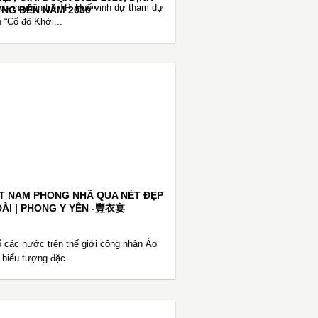
oanh nhân trẻ TP. Huế vinh dự tham dự
NG ĐẾN NĂM 2030”
 “Cố đô Khởi...
IỆT NAM PHONG NHÃ QUA NÉT ĐẸP
DÀI | PHONG Y YẾN -豐衣宴
 các nước trên thế giới công nhận Áo
à biểu tượng đặc...