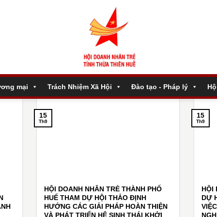
ương mại
Trách Nhiệm Xã Hội
Đào tạo - Pháp lý
Hộ
15
15
Th9
Th9
HỘI DOANH NHÂN TRẺ THÀNH PHỐ
HỘI
N
HUẾ THAM DỰ HỘI THẢO ĐỊNH
DỰ 
ANH
HƯỚNG CÁC GIẢI PHÁP HOÀN THIỆN
VIỆC
VÀ PHÁT TRIỂN HỆ SINH THÁI KHỞI
NGHI