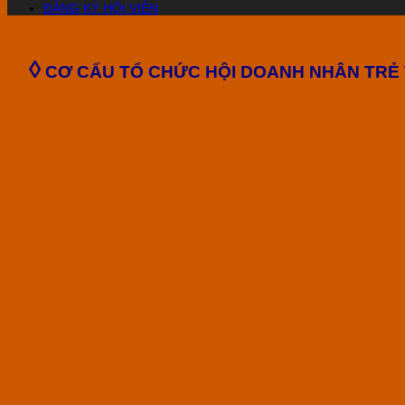
ĐĂNG KÝ HỘI VIÊN
◊
CƠ CẤU TỔ CHỨC
HỘI DOANH NHÂN TRẺ