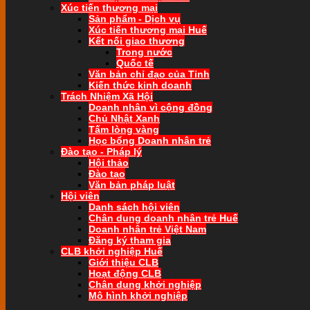
Xúc tiến thương mại
Sản phẩm - Dịch vụ
Xúc tiến thương mại Huế
Kết nối giao thương
Trong nước
Quốc tế
Văn bản chỉ đạo của Tỉnh
Kiến thức kinh doanh
Trách Nhiệm Xã Hội
Doanh nhân vì cộng đồng
Chủ Nhật Xanh
Tấm lòng vàng
Học bổng Doanh nhân trẻ
Đào tạo - Pháp lý
Hội thảo
Đào tạo
Văn bản pháp luật
Hội viên
Danh sách hội viên
Chân dung doanh nhân trẻ Huế
Doanh nhân trẻ Việt Nam
Đăng ký tham gia
CLB khởi nghiệp Huế
Giới thiệu CLB
Hoạt động CLB
Chân dung khởi nghiệp
Mô hình khởi nghiệp