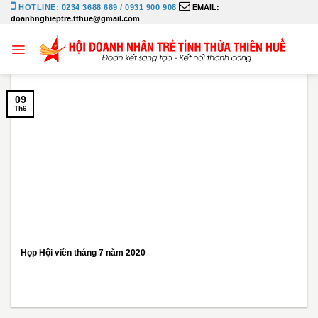
Bỏ
HOTLINE: 0234 3688 689 / 0931 900 908
EMAIL:
doanhnghieptre.tthue@gmail.com
qua
nội
dung
09
Th6
Họp Hội viên tháng 7 năm 2020