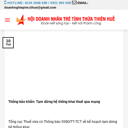
Bỏ
HOTLINE: 0234 3688 689 / 0931 900 908
EMAIL:
doanhnghieptre.tthue@gmail.com
qua
nội
dung
10
Th4
Thông báo khẩn: Tạm dừng hệ thống khai thuế qua mạng
Tổng cục Thuế vừa có Thông báo 5590/TT-TCT về kế hoạch tạm dừng
hệ thống khai...