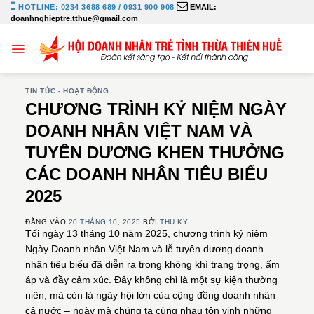
Bỏ
HOTLINE: 0234 3688 689 / 0931 900 908
EMAIL:
doanhnghieptre.tthue@gmail.com
qua
nội
dung
TIN TỨC - HOẠT ĐỘNG
CHƯƠNG TRÌNH KỶ NIỆM NGÀY
DOANH NHÂN VIỆT NAM VÀ
TUYÊN DƯƠNG KHEN THƯỞNG
CÁC DOANH NHÂN TIÊU BIỂU
2025
ĐĂNG VÀO
20 THÁNG 10, 2025
BỞI
THU KY
Tối ngày 13 tháng 10 năm 2025, chương trình kỷ niệm
Ngày Doanh nhân Việt Nam và lễ tuyên dương doanh
nhân tiêu biểu đã diễn ra trong không khí trang trọng, ấm
áp và đầy cảm xúc. Đây không chỉ là một sự kiện thường
niên, mà còn là ngày hội lớn của cộng đồng doanh nhân
cả nước – ngày mà chúng ta cùng nhau tôn vinh những