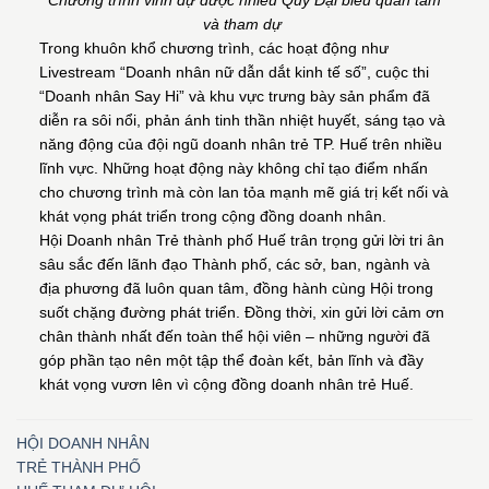
Chương trình vinh dự được nhiều Quý Đại biểu quan tâm
và tham dự
Trong khuôn khổ chương trình, các hoạt động như
Livestream “Doanh nhân nữ dẫn dắt kinh tế số”, cuộc thi
“Doanh nhân Say Hi” và khu vực trưng bày sản phẩm đã
diễn ra sôi nổi, phản ánh tinh thần nhiệt huyết, sáng tạo và
năng động của đội ngũ doanh nhân trẻ TP. Huế trên nhiều
lĩnh vực. Những hoạt động này không chỉ tạo điểm nhấn
cho chương trình mà còn lan tỏa mạnh mẽ giá trị kết nối và
khát vọng phát triển trong cộng đồng doanh nhân.
Hội Doanh nhân Trẻ thành phố Huế trân trọng gửi lời tri ân
sâu sắc đến lãnh đạo Thành phố, các sở, ban, ngành và
địa phương đã luôn quan tâm, đồng hành cùng Hội trong
suốt chặng đường phát triển. Đồng thời, xin gửi lời cảm ơn
chân thành nhất đến toàn thể hội viên – những người đã
góp phần tạo nên một tập thể đoàn kết, bản lĩnh và đầy
khát vọng vươn lên vì cộng đồng doanh nhân trẻ Huế.
HỘI DOANH NHÂN
TRẺ THÀNH PHỐ