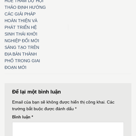
HUẾ THAM DỰ HỘI
THẢO ĐỊNH HƯỚNG
CÁC GIẢI PHÁP
HOÀN THIỆN VÀ
PHÁT TRIỂN HỆ
SINH THÁI KHỞI
NGHIỆP ĐỔI MỚI
SÁNG TẠO TRÊN
ĐỊA BÀN THÀNH
PHỐ TRONG GIAI
ĐOẠN MỚI
Để lại một bình luận
Email của bạn sẽ không được hiển thị công khai.
Các
trường bắt buộc được đánh dấu
*
Bình luận
*