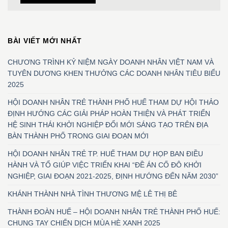
BÀI VIẾT MỚI NHẤT
CHƯƠNG TRÌNH KỶ NIỆM NGÀY DOANH NHÂN VIỆT NAM VÀ
TUYÊN DƯƠNG KHEN THƯỞNG CÁC DOANH NHÂN TIÊU BIỂU
2025
HỘI DOANH NHÂN TRẺ THÀNH PHỐ HUẾ THAM DỰ HỘI THẢO
ĐỊNH HƯỚNG CÁC GIẢI PHÁP HOÀN THIỆN VÀ PHÁT TRIỂN
HỆ SINH THÁI KHỞI NGHIỆP ĐỔI MỚI SÁNG TẠO TRÊN ĐỊA
BÀN THÀNH PHỐ TRONG GIAI ĐOẠN MỚI
HỘI DOANH NHÂN TRẺ TP. HUẾ THAM DỰ HỌP BAN ĐIỀU
HÀNH VÀ TỔ GIÚP VIỆC TRIỂN KHAI “ĐỀ ÁN CỐ ĐÔ KHỞI
NGHIỆP, GIAI ĐOẠN 2021-2025, ĐỊNH HƯỚNG ĐẾN NĂM 2030”
KHÁNH THÀNH NHÀ TÌNH THƯƠNG MỆ LÊ THỊ BÊ
THÀNH ĐOÀN HUẾ – HỘI DOANH NHÂN TRẺ THÀNH PHỐ HUẾ:
CHUNG TAY CHIẾN DỊCH MÙA HÈ XANH 2025