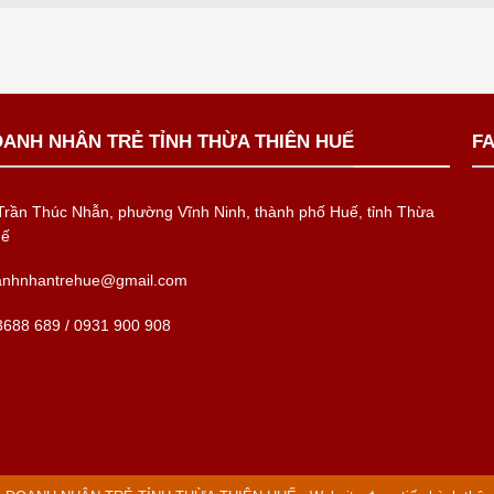
OANH NHÂN TRẺ TỈNH THỪA THIÊN HUẾ
F
rần Thúc Nhẫn, phường Vĩnh Ninh, thành phố Huế, tỉnh Thừa
uế
anhnhantrehue@gmail.com
688 689 / 0931 900 908