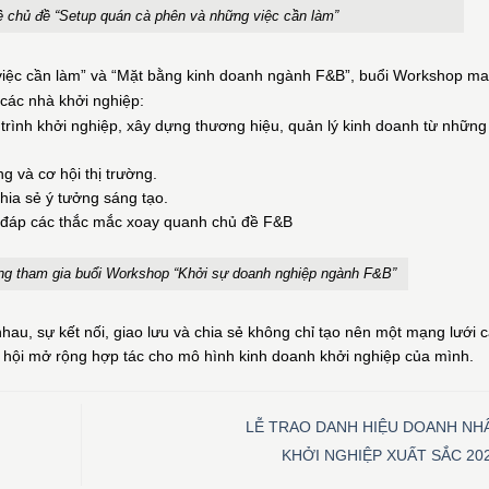
ề chủ đề “Setup quán cà phên và những việc cần làm”
iệc cần làm” và
“
Mặt bằng kinh doanh ngành F&B”, buổi Workshop m
ho các nhà khởi nghiệp:
rình khởi nghiệp, xây dựng thương hiệu, quản lý kinh doanh từ những
 và cơ hội thị trường.
chia sẻ ý tưởng sáng tạo.
i đáp các thắc mắc xoay quanh chủ đề F&B
ng tham gia buổi Workshop “Khởi sự doanh nghiệp ngành F&B”
hau, sự kết nối, giao lưu và chia sẻ không chỉ tạo nên một mạng lưới 
ơ hội mở rộng hợp tác cho mô hình kinh doanh khởi nghiệp của mình.
LỄ TRAO DANH HIỆU DOANH NH
KHỞI NGHIỆP XUẤT SẮC 20