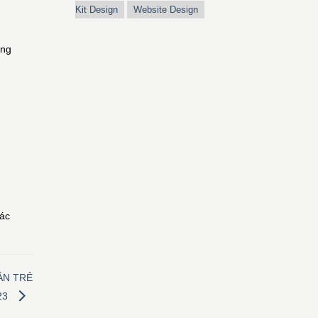
Kit Design
Website Design
ang
các
ÂN TRẺ
23