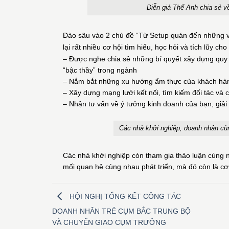
Diễn giả Thế Anh chia sẻ v
Đào sâu vào 2 chủ đề
“Từ Setup quán đến những v
lại rất nhiều cơ hội tìm hiểu, học hỏi và tích lũy c
–
Được nghe chia sẻ những bí quyết xây dựng quy t
“bậc thầy” trong ngành
–
Nắm bắt những xu hướng ẩm thực của khách hàng
–
Xây dựng mạng lưới kết nối, tìm kiếm đối tác và 
–
Nhận tư vấn về ý tưởng kinh doanh của bạn, giả
Các nhà khởi nghiệp, doanh nhân cù
Các nhà khởi nghiệp còn tham gia thảo luận cùng n
mối quan hệ cùng nhau phát triển, mà đó còn là c
HỘI NGHỊ TỔNG KẾT CÔNG TÁC
DOANH NHÂN TRẺ CỤM BẮC TRUNG BỘ
VÀ CHUYỂN GIAO CỤM TRƯỞNG