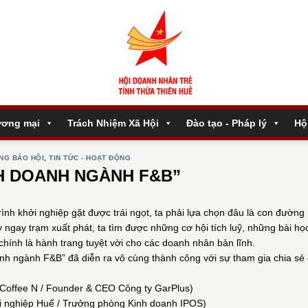
ương mại
Trách Nhiệm Xã Hội
Đào tạo - Pháp lý
Hộ
NG BÁO HỘI
,
TIN TỨC - HOẠT ĐỘNG
H DOANH NGÀNH F&B”
nh khởi nghiệp gặt được trái ngọt, ta phải lựa chọn đâu là con đường
gay trạm xuất phát, ta tìm được những cơ hội tích luỹ, những bài họ
chính là hành trang tuyệt vời cho các doanh nhân bản lĩnh.
h ngành F&B” đã diễn ra vô cùng thành công với sự tham gia chia sẻ
Coffee N / Founder & CEO Công ty GarPlus)
 nghiệp Huế / Trưởng phòng Kinh doanh IPOS)