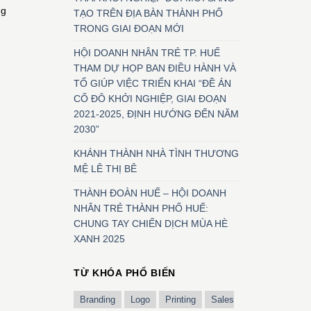
ng
TẠO TRÊN ĐỊA BÀN THÀNH PHỐ
TRONG GIAI ĐOẠN MỚI
HỘI DOANH NHÂN TRẺ TP. HUẾ
THAM DỰ HỌP BAN ĐIỀU HÀNH VÀ
TỔ GIÚP VIỆC TRIỂN KHAI “ĐỀ ÁN
CỐ ĐÔ KHỞI NGHIỆP, GIAI ĐOẠN
2021-2025, ĐỊNH HƯỚNG ĐẾN NĂM
2030”
KHÁNH THÀNH NHÀ TÌNH THƯƠNG
MỆ LÊ THỊ BÊ
THÀNH ĐOÀN HUẾ – HỘI DOANH
NHÂN TRẺ THÀNH PHỐ HUẾ:
CHUNG TAY CHIẾN DỊCH MÙA HÈ
XANH 2025
TỪ KHÓA PHỔ BIẾN
Branding
Logo
Printing
Sales