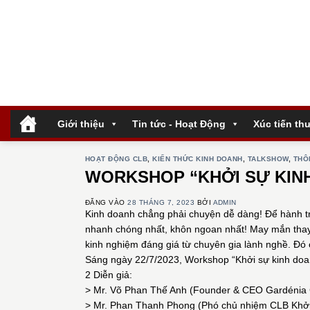
Bỏ
qua
nội
dung
.
Giới thiệu
Tin tức - Hoạt Động
Xúc tiến th
HOẠT ĐỘNG CLB
,
KIẾN THỨC KINH DOANH
,
TALKSHOW
,
THÔ
WORKSHOP “KHỞI SỰ KIN
ĐĂNG VÀO
28 THÁNG 7, 2023
BỞI
ADMIN
Kinh doanh chẳng phải chuyện dễ dàng! Để hành trì
nhanh chóng nhất, khôn ngoan nhất! May mắn thay n
kinh nghiệm đáng giá từ chuyên gia lành nghề. Đó 
Sáng ngày 22/7/2023, Workshop “Khởi sự kinh doan
2 Diễn giả:
> Mr. Võ Phan Thế Anh (Founder & CEO Gardénia 
> Mr. Phan Thanh Phong (Phó chủ nhiệm CLB Khởi