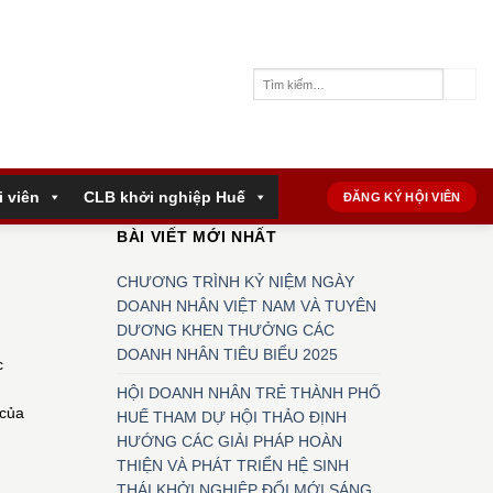
i viên
CLB khởi nghiệp Huế
ĐĂNG KÝ HỘI VIÊN
BÀI VIẾT MỚI NHẤT
CHƯƠNG TRÌNH KỶ NIỆM NGÀY
DOANH NHÂN VIỆT NAM VÀ TUYÊN
DƯƠNG KHEN THƯỞNG CÁC
DOANH NHÂN TIÊU BIỂU 2025
c
HỘI DOANH NHÂN TRẺ THÀNH PHỐ
 của
HUẾ THAM DỰ HỘI THẢO ĐỊNH
HƯỚNG CÁC GIẢI PHÁP HOÀN
THIỆN VÀ PHÁT TRIỂN HỆ SINH
THÁI KHỞI NGHIỆP ĐỔI MỚI SÁNG