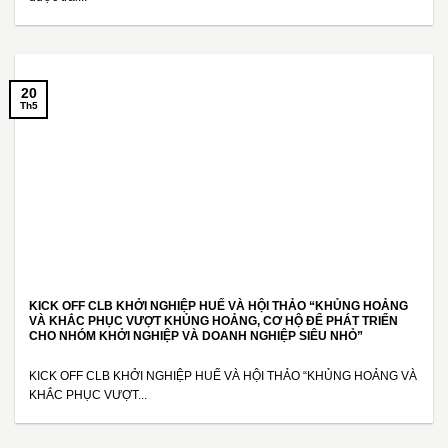
20
Th5
KICK OFF CLB KHỞI NGHIỆP HUẾ VÀ HỘI THẢO “KHỦNG HOẢNG
VÀ KHẮC PHỤC VƯỢT KHỦNG HOẢNG, CƠ HỘ ĐỂ PHÁT TRIỂN
CHO NHÓM KHỞI NGHIỆP VÀ DOANH NGHIỆP SIÊU NHỎ”
KICK OFF CLB KHỞI NGHIỆP HUẾ VÀ HỘI THẢO “KHỦNG HOẢNG VÀ
KHẮC PHỤC VƯỢT...