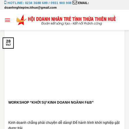
Bỏ
HOTLINE: 0234 3688 689 / 0931 900 908
EMAIL:
doanhnghieptre.tthue@gmail.com
qua
nội
dung
28
Th7
WORKSHOP “KHỞI SỰ KINH DOANH NGÀNH F&B”
Kinh doanh chẳng phải chuyện dễ dàng! Để hành trình khởi nghiệp gặt
được trái...