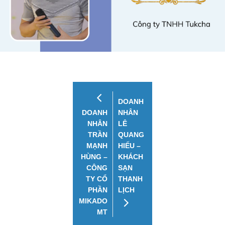
DOANH
DOANH
NHÂN
NHÂN
LÊ
TRẦN
QUANG
MẠNH
HIẾU –
HÙNG –
KHÁCH
CÔNG
SẠN
TY CỔ
THANH
PHẦN
LỊCH
MIKADO
MT