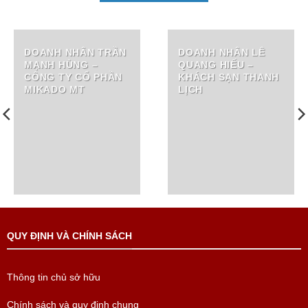
DOANH NHÂN TRẦN
DOANH NHÂN LÊ
MẠNH HÙNG –
QUANG HIẾU –
CÔNG TY CỔ PHẦN
KHÁCH SẠN THANH
MIKADO MT
LỊCH
QUY ĐỊNH VÀ CHÍNH SÁCH
Thông tin chủ sở hữu
Chính sách và quy định chung