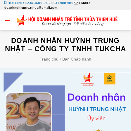
Bỏ
HOTLINE: 0234 3688 689 / 0931 900 908
EMAIL:
doanhnghieptre.tthue@gmail.com
qua
nội
dung
DOANH NHÂN HUỲNH TRUNG
NHẬT – CÔNG TY TNHH TUKCHA
Trang chủ
/
Ban Chấp hành