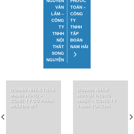
NGUYỄN
PHƯỚC
VĂN
TOÀN –
LÃM –
CÔNG
CÔNG
TY
TY
TNHH
TNHH
TẬP
NỘI
ĐOÀN
THẤT
NAM HẢI
SONG
NGUYỄN
DOANH NHÂN TRẦN
DOANH NHÂN
MẠNH HÙNG –
HUỲNH TRUNG
CÔNG TY CỔ PHẦN
NHẬT – CÔNG TY
MIKADO MT
TNHH TUKCHA