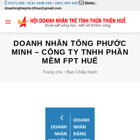
Bỏ
HOTLINE: 0234 3688 689 / 0931 900 908
EMAIL:
doanhnghieptre.tthue@gmail.com
qua
nội
dung
DOANH NHÂN TỐNG PHƯỚC
MINH – CÔNG TY TNHH PHẦN
MỀM FPT HUẾ
Trang chủ
/
Ban Chấp hành
DOANH
DOANH
NHÂN
NHÂN
ĐẶNG