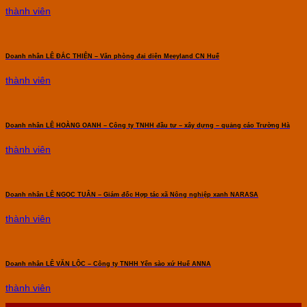
thành viên
Doanh nhân LÊ ĐẮC THIỆN – Văn phòng đại diện Meeyland CN Huế
thành viên
Doanh nhân LÊ HOÀNG OANH – Công ty TNHH đầu tư – xây dựng – quảng cáo Trường Hà
thành viên
Doanh nhân LÊ NGỌC TUÂN – Giám đốc Hợp tác xã Nông nghiệp xanh NARASA
thành viên
Doanh nhân LÊ VĂN LỘC – Công ty TNHH Yến sào xứ Huế ANNA
thành viên