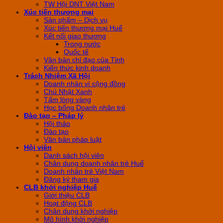
TW Hội DNT Việt Nam
Xúc tiến thương mại
Sản phẩm – Dịch vụ
Xúc tiến thương mại Huế
Kết nối giao thương
Trong nước
Quốc tế
Văn bản chỉ đạo của Tỉnh
Kiến thức kinh doanh
Trách Nhiệm Xã Hội
Doanh nhân vì cộng đồng
Chủ Nhật Xanh
Tấm lòng vàng
Học bổng Doanh nhân trẻ
Đào tạo – Pháp lý
Hội thảo
Đào tạo
Văn bản pháp luật
Hội viên
Danh sách hội viên
Chân dung doanh nhân trẻ Huế
Doanh nhân trẻ Việt Nam
Đăng ký tham gia
CLB khởi nghiệp Huế
Giới thiệu CLB
Hoạt động CLB
Chân dung khởi nghiệp
Mô hình khởi nghiệp