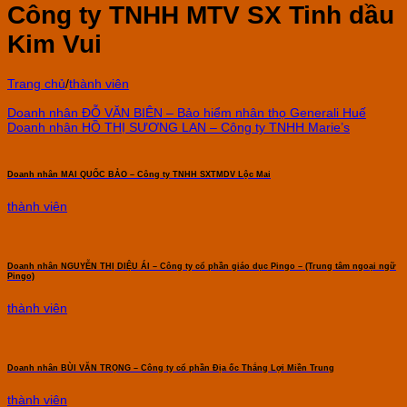
Công ty TNHH MTV SX Tinh dầu
Kim Vui
Trang chủ
/
thành viên
Doanh nhân ĐỖ VĂN BIÊN – Bảo hiểm nhân thọ Generali Huế
Doanh nhân HỒ THỊ SƯƠNG LAN – Công ty TNHH Marie’s
Doanh nhân MAI QUỐC BẢO – Công ty TNHH SXTMDV Lộc Mai
thành viên
Doanh nhân NGUYỄN THỊ DIỆU ÁI – Công ty cổ phần giáo dục Pingo – (Trung tâm ngoại ngữ
Pingo)
thành viên
Doanh nhân BÙI VĂN TRỌNG – Công ty cổ phần Địa ốc Thắng Lợi Miền Trung
thành viên