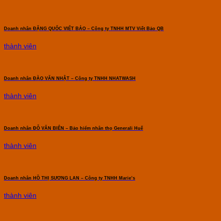
Doanh nhân ĐẶNG QUỐC VIẾT BẢO – Công ty TNHH MTV Viết Bảo QB
thành viên
Doanh nhân ĐÀO VĂN NHẬT – Công ty TNHH NHATWASH
thành viên
Doanh nhân ĐỖ VĂN BIÊN – Bảo hiểm nhân thọ Generali Huế
thành viên
Doanh nhân HỒ THỊ SƯƠNG LAN – Công ty TNHH Marie’s
thành viên