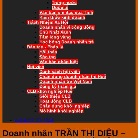
Trong nước
Quốc tế
Văn bản chỉ đạo của Tỉnh
Kiến thức kinh doanh
Trách Nhiệm Xã Hội
Doanh nhân vì cộng đồng
Chủ Nhật Xanh
Tấm lòng vàng
Học bổng Doanh nhân trẻ
Đào tạo - Pháp lý
Hội thảo
Đào tạo
Văn bản pháp luật
Hội viên
Danh sách hội viên
Chân dung doanh nhân trẻ Huế
Doanh nhân trẻ Việt Nam
Đăng ký tham gia
CLB khởi nghiệp Huế
Giới thiệu CLB
Hoạt động CLB
Chân dung khởi nghiệp
Mô hình khởi nghiệp
ĐĂNG KÝ HỘI VIÊN
Doanh nhân TRẦN THỊ DIỆU –