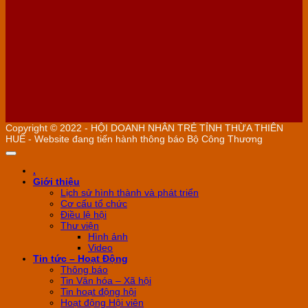
Copyright © 2022 - HỘI DOANH NHÂN TRẺ TỈNH THỪA THIÊN
HUẾ - Website đang tiến hành thông báo Bộ Công Thương
.
Giới thiệu
Lịch sử hình thành và phát triển
Cơ cấu tổ chức
Điều lệ hội
Thư viện
Hình ảnh
Video
Tin tức – Hoạt Động
Thông báo
Tin Văn hóa – Xã hội
Tin hoạt động hội
Hoạt động Hội viên