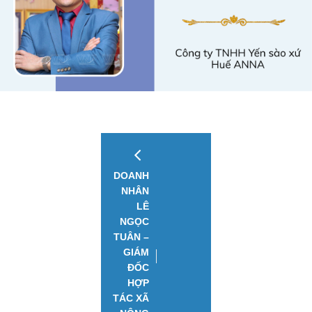
DOANH
NHÂN
LÊ
NGỌC
TUÂN –
GIÁM
ĐỐC
HỢP
TÁC XÃ