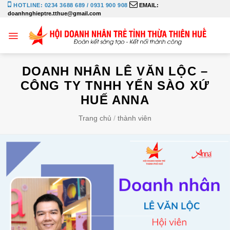
Bỏ
HOTLINE: 0234 3688 689 / 0931 900 908
EMAIL:
doanhnghieptre.tthue@gmail.com
qua
nội
dung
DOANH NHÂN LÊ VĂN LỘC –
CÔNG TY TNHH YẾN SÀO XỨ
HUẾ ANNA
Trang chủ
/
thành viên