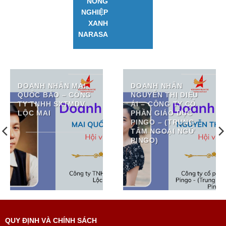
NÔNG
NGHIỆP
XANH
NARASA
DOANH NHÂN MAI
DOANH NHÂN
QUỐC BẢO – CÔNG
NGUYỄN THỊ DIỆU
TY TNHH SXTMDV
ÁI – CÔNG TY CỔ
LỘC MAI
PHẦN GIÁO DỤC
PINGO – (TRUNG
TÂM NGOẠI NGỮ
PINGO)
QUY ĐỊNH VÀ CHÍNH SÁCH