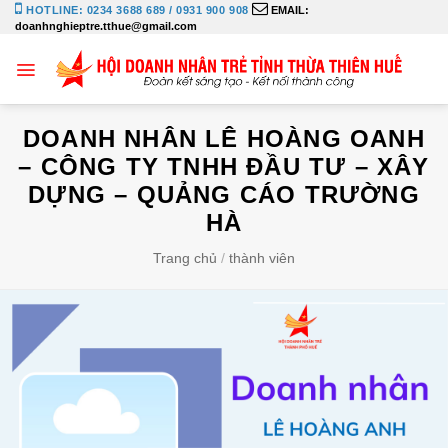
Bỏ
HOTLINE: 0234 3688 689 / 0931 900 908
EMAIL:
doanhnghieptre.tthue@gmail.com
qua
nội
dung
DOANH NHÂN LÊ HOÀNG OANH
– CÔNG TY TNHH ĐẦU TƯ – XÂY
DỰNG – QUẢNG CÁO TRƯỜNG
HÀ
Trang chủ
/
thành viên