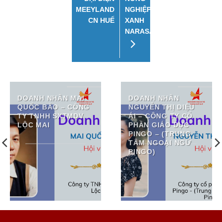
MEEYLAND
NGHIỆP
CN HUẾ
XANH
NARASA
DOANH NHÂN MAI
DOANH NHÂN
QUỐC BẢO – CÔNG
NGUYỄN THỊ DIỆU
TY TNHH SXTMDV
ÁI – CÔNG TY CỔ
LỘC MAI
PHẦN GIÁO DỤC
PINGO – (TRUNG
TÂM NGOẠI NGỮ
PINGO)