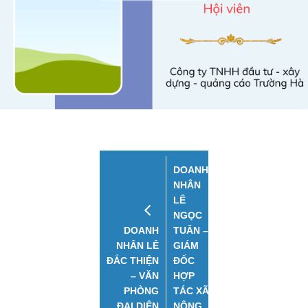
DOANH
NHÂN
LÊ
NGỌC
DOANH
TUÂN –
NHÂN LÊ
GIÁM
ĐẮC THIỆN
ĐỐC
– VĂN
HỢP
PHÒNG
TÁC XÃ
ĐẠI DIỆN
NÔNG