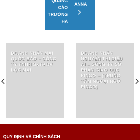
QUẢNG
ANNA
CÁO
TRƯỜNG
HÀ
DOANH NHÂN MAI
DOANH NHÂN
QUỐC BẢO – CÔNG
NGUYỄN THỊ DIỆU
TY TNHH SXTMDV
ÁI – CÔNG TY CỔ
LỘC MAI
PHẦN GIÁO DỤC
PINGO – (TRUNG
TÂM NGOẠI NGỮ
PINGO)
QUY ĐỊNH VÀ CHÍNH SÁCH