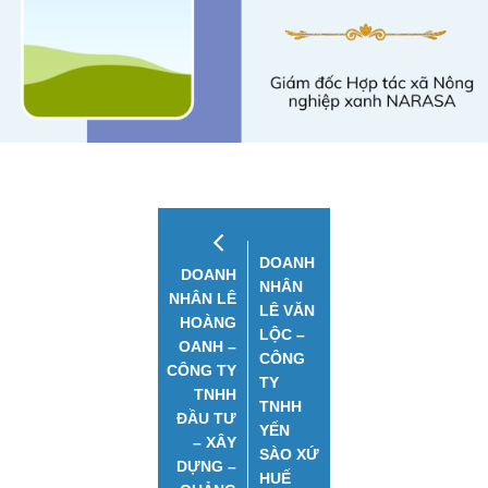
DOANH
DOANH
NHÂN
NHÂN LÊ
LÊ VĂN
HOÀNG
LỘC –
OANH –
CÔNG
CÔNG TY
TY
TNHH
TNHH
ĐẦU TƯ
YẾN
– XÂY
SÀO XỨ
DỰNG –
HUẾ