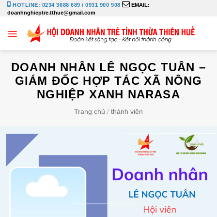
Bỏ
HOTLINE: 0234 3688 689 / 0931 900 908
EMAIL:
doanhnghieptre.tthue@gmail.com
qua
nội
dung
DOANH NHÂN LÊ NGỌC TUÂN –
GIÁM ĐỐC HỢP TÁC XÃ NÔNG
NGHIỆP XANH NARASA
Trang chủ
/
thành viên