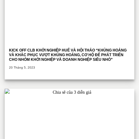
KICK OFF CLB KHỞI NGHIỆP HUẾ VÀ HỘI THẢO “KHỦNG HOẢNG
VÀ KHẮC PHỤC VƯỢT KHỦNG HOẢNG, CƠ HỘ ĐỂ PHÁT TRIỂN
CHO NHÓM KHỞI NGHIỆP VÀ DOANH NGHIỆP SIÊU NHỎ”
20 Tháng 5, 2023