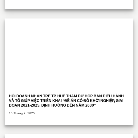
HỘI DOANH NHÂN TRẺ TP. HUẾ THAM DỰ HỌP BAN ĐIỀU HÀNH
VÀ TỔ GIÚP VIỆC TRIỂN KHAI “ĐỀ ÁN CỐ ĐÔ KHỞI NGHIỆP, GIAI
ĐOẠN 2021-2025, ĐỊNH HƯỚNG ĐẾN NĂM 2030”
15 Tháng 9, 2025