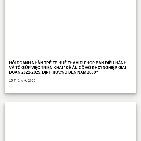
HỘI DOANH NHÂN TRẺ TP. HUẾ THAM DỰ HỌP BAN ĐIỀU HÀNH
VÀ TỔ GIÚP VIỆC TRIỂN KHAI “ĐỀ ÁN CỐ ĐÔ KHỞI NGHIỆP, GIAI
ĐOẠN 2021-2025, ĐỊNH HƯỚNG ĐẾN NĂM 2030”
15 Tháng 9, 2025