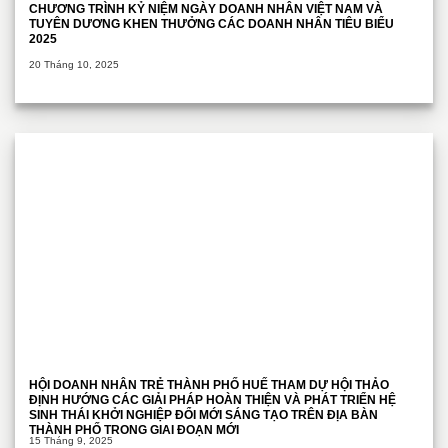
CHƯƠNG TRÌNH KỶ NIỆM NGÀY DOANH NHÂN VIỆT NAM VÀ
TUYÊN DƯƠNG KHEN THƯỞNG CÁC DOANH NHÂN TIÊU BIỂU
2025
20 Tháng 10, 2025
HỘI DOANH NHÂN TRẺ THÀNH PHỐ HUẾ THAM DỰ HỘI THẢO
ĐỊNH HƯỚNG CÁC GIẢI PHÁP HOÀN THIỆN VÀ PHÁT TRIỂN HỆ
SINH THÁI KHỞI NGHIỆP ĐỔI MỚI SÁNG TẠO TRÊN ĐỊA BÀN
THÀNH PHỐ TRONG GIAI ĐOẠN MỚI
15 Tháng 9, 2025