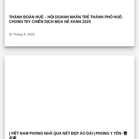
THÀNH ĐOÀN HUẾ – HỘI DOANH NHÂN TRẺ THÀNH PHỐ HUẾ:
CHUNG TAY CHIẾN DỊCH MÙA HÈ XANH 2025
11 Tháng 6, 2025
| VIỆT NAM PHONG NHÃ QUA NÉT ĐẸP ÁO DÀI | PHONG Y YẾN -豐
衣宴