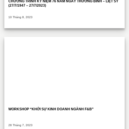
CHƯƠNG TRÌNH KỶ NIỆM 76 NĂM NGÀY THƯƠNG BINH – LIỆT SỸ
(27/7/1947 – 27/7/2023)
10 Tháng 8, 2023
WORKSHOP “KHỞI SỰ KINH DOANH NGÀNH F&B”
28 Tháng 7, 2023