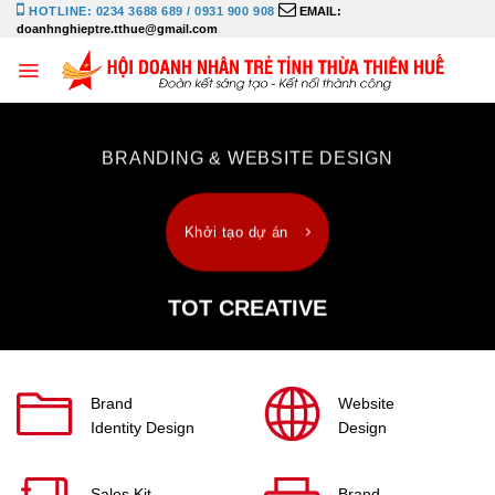
Bỏ
HOTLINE: 0234 3688 689 / 0931 900 908
EMAIL:
doanhnghieptre.tthue@gmail.com
qua
nội
dung
BRANDING & WEBSITE DESIGN
Khởi tạo dự án
TOT CREATIVE
Brand
Website
Identity Design
Design
Sales Kit
Brand