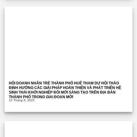
HỘI DOANH NHÂN TRẺ THÀNH PHỐ HUẾ THAM DỰ HỘI THẢO
ĐỊNH HƯỚNG CÁC GIẢI PHÁP HOÀN THIỆN VÀ PHÁT TRIỂN HỆ
SINH THÁI KHỞI NGHIỆP ĐỔI MỚI SÁNG TẠO TRÊN ĐỊA BÀN
THÀNH PHỐ TRONG GIAI ĐOẠN MỚI
15 Tháng 9, 2025