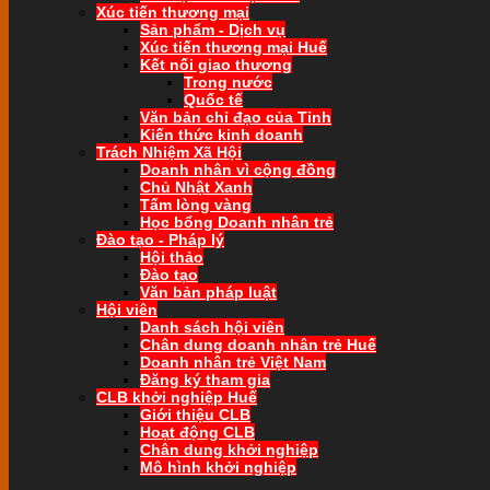
Xúc tiến thương mại
Sản phẩm - Dịch vụ
Xúc tiến thương mại Huế
Kết nối giao thương
Trong nước
Quốc tế
Văn bản chỉ đạo của Tỉnh
Kiến thức kinh doanh
Trách Nhiệm Xã Hội
Doanh nhân vì cộng đồng
Chủ Nhật Xanh
Tấm lòng vàng
Học bổng Doanh nhân trẻ
Đào tạo - Pháp lý
Hội thảo
Đào tạo
Văn bản pháp luật
Hội viên
Danh sách hội viên
Chân dung doanh nhân trẻ Huế
Doanh nhân trẻ Việt Nam
Đăng ký tham gia
CLB khởi nghiệp Huế
Giới thiệu CLB
Hoạt động CLB
Chân dung khởi nghiệp
Mô hình khởi nghiệp