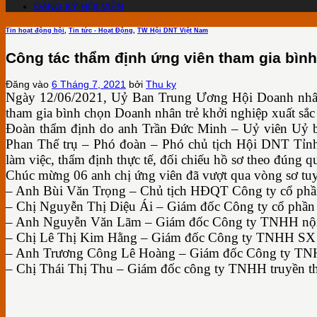
ĐĂNG KÝ HỘI VIÊN
Tin hoạt động hội
,
Tin tức - Hoạt Động
,
TW Hội DNT Việt Nam
Công tác thẩm định ứng viên tham gia bìn
Đăng vào
6 Tháng 7, 2021
bởi
Thu ky
Ngày 12/06/2021, Uỷ Ban Trung Ương Hội Doanh nhân 
tham gia bình chọn Doanh nhân trẻ khởi nghiệp xuất sắ
Đoàn thẩm định do anh Trần Đức Minh – Uỷ viên Uỷ b
Phan Thế trụ – Phó đoàn – Phó chủ tịch Hội DNT Tỉnh 
làm việc, thẩm định thực tế, đối chiếu hồ sơ theo đúng
Chúc mừng 06 anh chị ứng viên đã vượt qua vòng sơ tuy
– Anh Bùi Văn Trọng – Chủ tịch HĐQT Công ty cổ phần 
– Chị Nguyễn Thị Diệu Ái – Giám đốc Công ty cổ phần
– Anh Nguyễn Văn Lãm – Giám đốc Công ty TNHH nội
– Chị Lê Thị Kim Hằng – Giám đốc Công ty TNHH S
– Anh Trương Công Lê Hoàng – Giám đốc Công ty TNH
– Chị Thái Thị Thu – Giám đốc công ty TNHH truyền thô