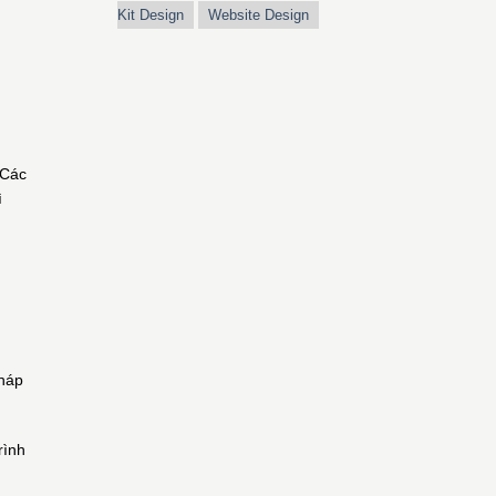
Kit Design
Website Design
 Các
ì
pháp
rình