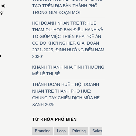
 hội
TẠO TRÊN ĐỊA BÀN THÀNH PHỐ
ng”
TRONG GIAI ĐOẠN MỚI
HỘI DOANH NHÂN TRẺ TP. HUẾ
THAM DỰ HỌP BAN ĐIỀU HÀNH VÀ
TỔ GIÚP VIỆC TRIỂN KHAI “ĐỀ ÁN
CỐ ĐÔ KHỞI NGHIỆP, GIAI ĐOẠN
2021-2025, ĐỊNH HƯỚNG ĐẾN NĂM
i
2030”
KHÁNH THÀNH NHÀ TÌNH THƯƠNG
MỆ LÊ THỊ BÊ
THÀNH ĐOÀN HUẾ – HỘI DOANH
NHÂN TRẺ THÀNH PHỐ HUẾ:
CHUNG TAY CHIẾN DỊCH MÙA HÈ
XANH 2025
TỪ KHÓA PHỔ BIẾN
Branding
Logo
Printing
Sales