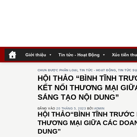
Bỏ
qua
nội
dung
.
Giới thiệu
Tin tức - Hoạt Động
Xúc tiến th
CHƯA ĐƯỢC PHÂN LOẠI
,
TIN TỨC - HOẠT ĐỘNG
,
TIN TỨC SỰ
HỘI THẢO “BÌNH TĨNH TR
KẾT NỐI THƯƠNG MẠI GIỮ
SÁNG TẠO NỘI DUNG”
ĐĂNG VÀO
20 THÁNG 5, 2023
BỞI
ADMIN
HỘI THẢO“BÌNH TĨNH TRƯỚC
THƯƠNG MẠI GIỮA CÁC DOAN
DUNG”