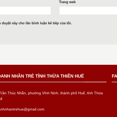
Trang web
h duyệt này cho lần bình luận kế tiếp của tôi.
OANH NHÂN TRẺ TỈNH THỪA THIÊN HUẾ
F
rần Thúc Nhẫn, phường Vĩnh Ninh, thành phố Huế, tỉnh Thừa
uế
anhnhantrehue@gmail.com