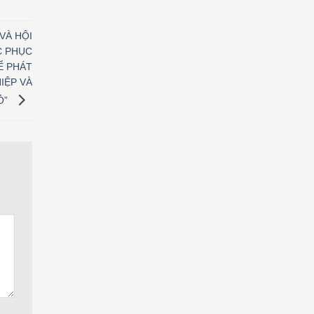
VÀ HỘI
C PHỤC
Ể PHÁT
IỆP VÀ
Ỏ”