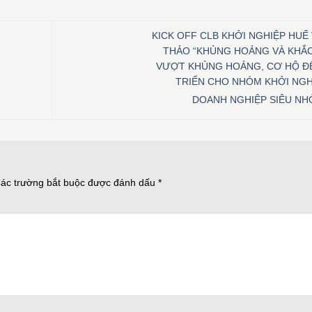
KICK OFF CLB KHỞI NGHIỆP HUẾ 
THẢO “KHỦNG HOẢNG VÀ KHẮ
VƯỢT KHỦNG HOẢNG, CƠ HỘ Đ
TRIỂN CHO NHÓM KHỞI NGH
DOANH NGHIỆP SIÊU NH
ác trường bắt buộc được đánh dấu
*