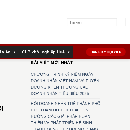
i viên
CLB khởi nghiệp Huế
ĐĂNG KÝ HỘI VIÊN
BÀI VIẾT MỚI NHẤT
CHƯƠNG TRÌNH KỶ NIỆM NGÀY
DOANH NHÂN VIỆT NAM VÀ TUYÊN
DƯƠNG KHEN THƯỞNG CÁC
DOANH NHÂN TIÊU BIỂU 2025
HỘI DOANH NHÂN TRẺ THÀNH PHỐ
I
HUẾ THAM DỰ HỘI THẢO ĐỊNH
HƯỚNG CÁC GIẢI PHÁP HOÀN
THIỆN VÀ PHÁT TRIỂN HỆ SINH
THÁI KHỞI NGHIỆP ĐỔI MỚI SÁNG