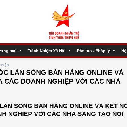
ương mại
Trách Nhiệm Xã Hội
Đào tạo - Pháp lý
Hộ
 KIỆN
ƯỚC LÀN SÓNG BÁN HÀNG ONLINE VÀ
A CÁC DOANH NGHIỆP VỚI CÁC NHÀ
 LÀN SÓNG BÁN HÀNG ONLINE VÀ KẾT NỐ
H NGHIỆP VỚI CÁC NHÀ SÁNG TẠO NỘI