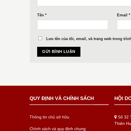
Tên
*
Email
*
Lưu tên của tôi, email, và trang web trong trìn
QUY ĐỊNH VÀ CHÍNH SÁCH
HỘI D
Thông tin chủ sở hữu
Số 32 T
Thiên H
Chính sách và quy định chung