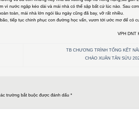
óm vì nước ngập kéo dài và mái nhà có thể sập bất cứ lúc nào. Sau cơn
hoàn toàn, mái nhà lớn ngói lâu ngày cũng đã bay, vỡ rất nhiều.
ão, tiếp tục chinh phục con đường học vấn, vươn tới ước mơ để có c
VPH DNT 
TB CHƯƠNG TRÌNH TỔNG KẾT NĂ
CHÀO XUÂN TÂN SỬU 20
ác trường bắt buộc được đánh dấu
*