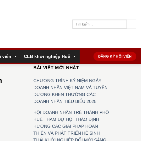
i viên
CLB khởi nghiệp Huế
ĐĂNG KÝ HỘI VIÊN
BÀI VIẾT MỚI NHẤT
n
CHƯƠNG TRÌNH KỶ NIỆM NGÀY
DOANH NHÂN VIỆT NAM VÀ TUYÊN
DƯƠNG KHEN THƯỞNG CÁC
DOANH NHÂN TIÊU BIỂU 2025
HỘI DOANH NHÂN TRẺ THÀNH PHỐ
HUẾ THAM DỰ HỘI THẢO ĐỊNH
HƯỚNG CÁC GIẢI PHÁP HOÀN
THIỆN VÀ PHÁT TRIỂN HỆ SINH
THÁI KHỞI NGHIỆP ĐỔI MỚI SÁNG