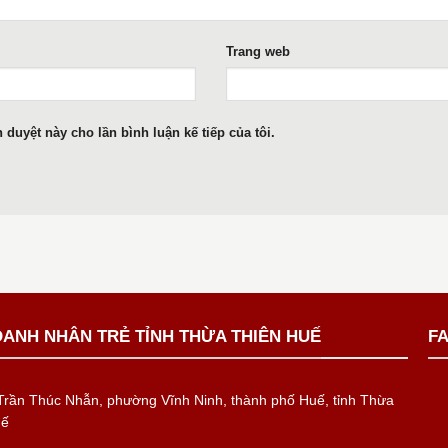
Trang web
h duyệt này cho lần bình luận kế tiếp của tôi.
OANH NHÂN TRẺ TỈNH THỪA THIÊN HUẾ
F
rần Thúc Nhẫn, phường Vĩnh Ninh, thành phố Huế, tỉnh Thừa
uế