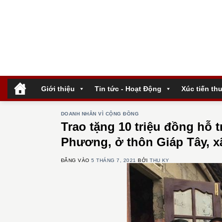
Bỏ
qua
nội
dung
.
Giới thiệu
Tin tức - Hoạt Động
Xúc tiến th
DOANH NHÂN VÌ CỘNG ĐỒNG
Trao tặng 10 triệu đồng hỗ 
Phương, ở thôn Giáp Tây, 
ĐĂNG VÀO
5 THÁNG 7, 2021
BỞI
THU KY