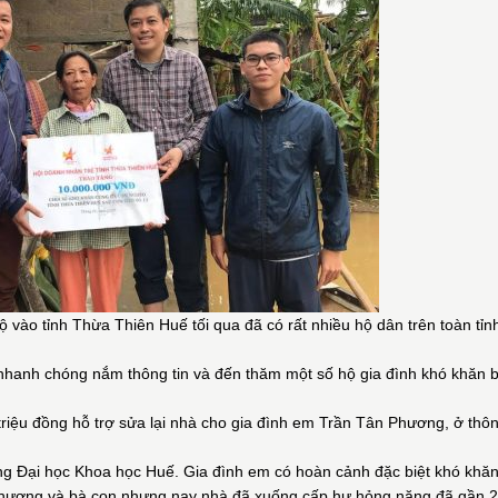
vào tỉnh Thừa Thiên Huế tối qua đã có rất nhiều hộ dân trên toàn tỉnh
hanh chóng nắm thông tin và đến thăm một số hộ gia đình khó khăn b
triệu đồng hỗ trợ sửa lại nhà cho gia đình em Trần Tân Phương, ở thô
g Đại học Khoa học Huế. Gia đình em có hoàn cảnh đặc biệt khó khăn
a phương và bà con nhưng nay nhà đã xuống cấp hư hỏng nặng,đã gần 2