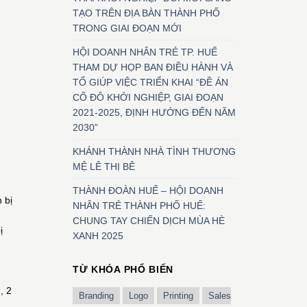
TẠO TRÊN ĐỊA BÀN THÀNH PHỐ
TRONG GIAI ĐOẠN MỚI
HỘI DOANH NHÂN TRẺ TP. HUẾ
THAM DỰ HỌP BAN ĐIỀU HÀNH VÀ
TỔ GIÚP VIỆC TRIỂN KHAI “ĐỀ ÁN
CỐ ĐÔ KHỞI NGHIỆP, GIAI ĐOẠN
2021-2025, ĐỊNH HƯỚNG ĐẾN NĂM
2030”
KHÁNH THÀNH NHÀ TÌNH THƯƠNG
MỆ LÊ THỊ BÊ
THÀNH ĐOÀN HUẾ – HỘI DOANH
 bị
NHÂN TRẺ THÀNH PHỐ HUẾ:
CHUNG TAY CHIẾN DỊCH MÙA HÈ
ị
XANH 2025
n
TỪ KHÓA PHỔ BIẾN
, 2
Branding
Logo
Printing
Sales