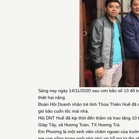
Sáng nay ngày 14/11/2020 sau cơn bão số 13 đổ bộ 
thiệt hại nặng.
Đoàn Hội Doanh nhân trẻ tỉnh Thừa Thiên Huế đã n
gió bão cuốn tốc mái nhà.
Hội DNT Huế đã kịp thời đến thăm và trao tặng 10 
Giáp Tây, xã Hương Toàn, TX Hương Trà.
Em Phương là một sinh viên chăm ngoan của trườn
mẹ con sống trong ngôi nhà nhỏ xin hỗ trợ từ đị