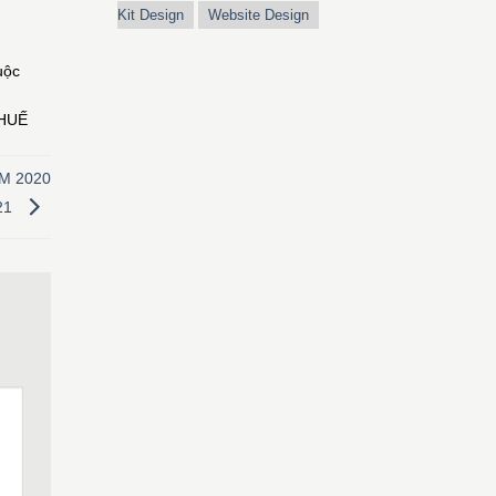
Kit Design
Website Design
uộc
HUẾ
M 2020
21