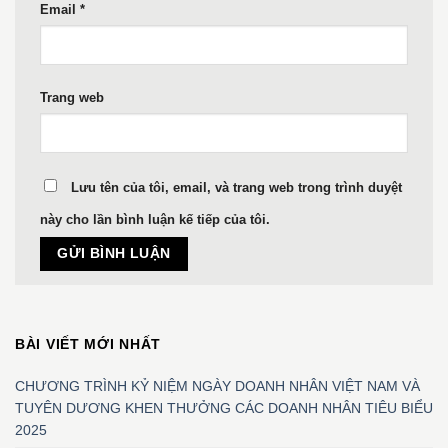
Email
*
Trang web
Lưu tên của tôi, email, và trang web trong trình duyệt
này cho lần bình luận kế tiếp của tôi.
BÀI VIẾT MỚI NHẤT
CHƯƠNG TRÌNH KỶ NIỆM NGÀY DOANH NHÂN VIỆT NAM VÀ
TUYÊN DƯƠNG KHEN THƯỞNG CÁC DOANH NHÂN TIÊU BIỂU
2025