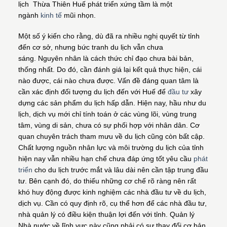
lịch Thừa Thiên Huế phát triển xứng tầm là một
ngành
kinh tế
mũi nhọn.
Một số ý kiến cho rằng, dù đã ra nhiều nghị quyết từ tỉnh
đến cơ sở, nhưng bức tranh du lịch vẫn chưa
sáng. Nguyên nhân là cách thức chỉ đạo chưa bài bản,
thống nhất. Do đó, cần đánh giá lại kết quả thực hiện, cái
nào được, cái nào chưa được. Vấn đề đáng quan tâm là
cần xác định đối tượng du lịch đến với Huế để
đầu tư
xây
dựng các sản phẩm du lịch hấp dẫn. Hiện nay, hầu như du
lịch, dịch vụ mới chỉ tính toán ở các vùng lõi, vùng trung
tâm, vùng di sản, chưa có sự phối hợp với nhân dân. Cơ
quan chuyên trách tham mưu về du lịch cũng còn bất cập.
Chất lượng nguồn nhân lực và môi trường du lịch của tỉnh
hiện nay vẫn nhiều hạn chế chưa đáp ứng tốt yêu cầu
phát
triển
cho du lịch trước mắt và lâu dài nên cần tập trung đầu
tư. Bên cạnh đó, do thiếu những cơ chế rõ ràng nên rất
khó huy động được kinh nghiệm các nhà đầu tư về du lịch,
dịch vụ. Cần có quy định rõ, cụ thể hơn để các nhà đầu tư,
nhà quản lý có điều kiện thuận lợi đến với tỉnh. Quản lý
Nhà nước về lĩnh vực này cũng phải có sự thay đổi cơ bản,