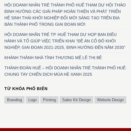
HỘI DOANH NHÂN TRẺ THÀNH PHỐ HUẾ THAM DỰ HỘI THẢO
ĐỊNH HƯỚNG CÁC GIẢI PHÁP HOÀN THIỆN VÀ PHÁT TRIỂN
HỆ SINH THÁI KHỞI NGHIỆP ĐỔI MỚI SÁNG TẠO TRÊN ĐỊA
BÀN THÀNH PHỐ TRONG GIAI ĐOẠN MỚI
HỘI DOANH NHÂN TRẺ TP. HUẾ THAM DỰ HỌP BAN ĐIỀU
HÀNH VÀ TỔ GIÚP VIỆC TRIỂN KHAI “ĐỀ ÁN CỐ ĐÔ KHỞI
NGHIỆP, GIAI ĐOẠN 2021-2025, ĐỊNH HƯỚNG ĐẾN NĂM 2030”
KHÁNH THÀNH NHÀ TÌNH THƯƠNG MỆ LÊ THỊ BÊ
THÀNH ĐOÀN HUẾ – HỘI DOANH NHÂN TRẺ THÀNH PHỐ HUẾ:
CHUNG TAY CHIẾN DỊCH MÙA HÈ XANH 2025
TỪ KHÓA PHỔ BIẾN
Branding
Logo
Printing
Sales Kit Design
Website Design