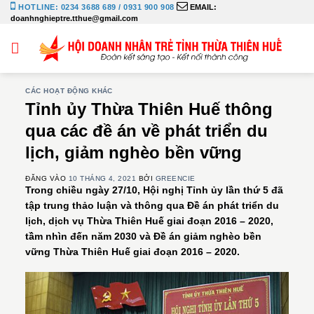
Bỏ
HOTLINE: 0234 3688 689 / 0931 900 908
EMAIL:
doanhnghieptre.tthue@gmail.com
qua
nội
dung
CÁC HOẠT ĐỘNG KHÁC
Tỉnh ủy Thừa Thiên Huế thông
qua các đề án về phát triển du
lịch, giảm nghèo bền vững
ĐĂNG VÀO
10 THÁNG 4, 2021
BỞI
GREENCIE
Trong chiều ngày 27/10, Hội nghị Tỉnh ủy lần thứ 5 đã
tập trung thảo luận và thông qua Đề án phát triển du
lịch, dịch vụ Thừa Thiên Huế giai đoạn 2016 – 2020,
tầm nhìn đến năm 2030 và Đề án giảm nghèo bền
vững Thừa Thiên Huế giai đoạn 2016 – 2020.