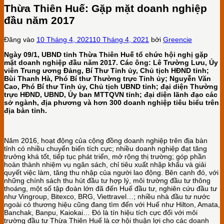
Thừa Thiên Huế: Gặp mặt doanh nghiệp
đầu năm 2017
Đăng vào
10 Tháng 4, 2021
10 Tháng 4, 2021
bởi
Greencie
Ngày 09/1, UBND tỉnh Thừa Thiên Huế tổ chức hội nghị gặp
mặt doanh nghiệp đầu năm 2017. Các ông: Lê Trường Lưu, Ủy
viên Trung ương Đảng, Bí Thư Tỉnh ủy, Chủ tịch HĐND tỉnh;
Bùi Thanh Hà, Phó Bí thư Thường trực Tỉnh ủy; Nguyễn Văn
Cao, Phó Bí thư Tỉnh ủy, Chủ tịch UBND tỉnh; đại diện Thường
trực HĐND, UBND, Ủy ban MTTQVN tỉnh; đại diện lãnh đạo các
sở ngành, địa phương và hơn 300 doanh nghiệp tiêu biểu trên
địa bàn tỉnh.
Năm 2016, hoạt động của cộng đồng doanh nghiệp trên địa bàn
tỉnh có nhiều chuyển biến tích cực; nhiều doanh nghiệp đạt tăng
trưởng khá tốt, tiếp tục phát triển, mở rộng thị trường; góp phần
hoàn thành nhiệm vụ ngân sách, chỉ tiêu xuất nhập khẩu và giải
quyết việc làm, tăng thu nhập của người lao động. Bên cạnh đó, với
những chính sách thu hút đầu tư hợp lý, môi trường đầu tư thông
thoáng, một số tập đoàn lớn đã đến Huế đầu tư, nghiên cứu đầu tư
như Vingroup, Bitexco, BRG, Viettravel…; nhiều nhà đầu tư nước
ngoài có thương hiệu cũng đang tìm đến với Huế như Hilton, Amata,
Banchak, Banpu, Kaiokai… Đó là tín hiệu tích cực đối với môi
trường đầu tư Thừa Thiên Huế là cơ hội thuận lợi cho các doanh