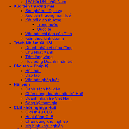
TW Hội DNT Việt Nam
Xúc tiến thương mại
Sản phẩm – Dịch vụ
Xúc tiến thương mại Huế
Kết nối giao thương
Trong nước
Quốc tế
Văn bản chỉ đạo của Tỉnh
Kiến thức kinh doanh
Trách Nhiệm Xã Hội
Doanh nhân vì cộng đồng
Chủ Nhật Xanh
Tấm lòng vàng
Học bổng Doanh nhân trẻ
Đào tạo – Pháp lý
Hội thảo
Đào tạo
Văn bản pháp luật
Hội viên
Danh sách hội viên
Chân dung doanh nhân trẻ Huế
Doanh nhân trẻ Việt Nam
Đăng ký tham gia
CLB khởi nghiệp Huế
Giới thiệu CLB
Hoạt động CLB
Chân dung khởi nghiệp
Mô hình khởi nghiệp