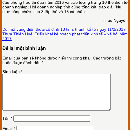
đầu phong trào thi đua năm 2016 và trao tượng trưng 10 thẻ điện tử
doanh nghiệp; Hội doanh nghiệp tỉnh cũng tổng kết, trao giải “Nụ
cười công chức” cho 3 tập thể và 15 cá nhân.
Thảo Nguyên
Đổi mã vùng điện thoại cố định 13 tỉnh, thành kể từ ngày 11/2/2017
Thừa Thiên Huế: Triển khai kế hoạch phát triển kinh tế – xã hội năm
2017
Để lại một bình luận
Email của bạn sẽ không được hiển thị công khai.
Các trường bắt
buộc được đánh dấu
*
Bình luận
*
Tên
*
Email
*