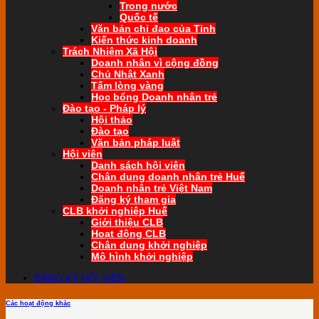
Trong nước
Quốc tế
Văn bản chỉ đạo của Tỉnh
Kiến thức kinh doanh
Trách Nhiệm Xã Hội
Doanh nhân vì cộng đồng
Chủ Nhật Xanh
Tấm lòng vàng
Học bổng Doanh nhân trẻ
Đào tạo - Pháp lý
Hội thảo
Đào tạo
Văn bản pháp luật
Hội viên
Danh sách hội viên
Chân dung doanh nhân trẻ Huế
Doanh nhân trẻ Việt Nam
Đăng ký tham gia
CLB khởi nghiệp Huế
Giới thiệu CLB
Hoạt động CLB
Chân dung khởi nghiệp
Mô hình khởi nghiệp
ĐĂNG KÝ HỘI VIÊN
Các hoạt động khác