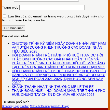
Trang web
Lưu tên của tôi, email, và trang web trong trình duyệt này cho
lần bình luận kế tiếp của tôi.
Bài viết mới nhất
CHƯƠNG TRÌNH KỶ NIỆM NGÀY DOANH NHÂN VIỆT NAM
VÀ TUYÊN DƯƠNG KHEN THƯỞNG CÁC DOANH NHÂN
TIÊU BIỂU 2025
HỘI DOANH NHÂN TRẺ THÀNH PHỐ HUẾ THAM DỰ HỘI
THẢO ĐỊNH HƯỚNG CÁC GIẢI PHÁP HOÀN THIỆN VÀ
PHÁT TRIỂN HỆ SINH THÁI KHỞI NGHIỆP ĐỔI MỚI SÁNG
TẠO TRÊN ĐỊA BÀN THÀNH PHỐ TRONG GIAI ĐOẠN MỚI
HỘI DOANH NHÂN TRẺ TP. HUẾ THAM DỰ HỌP BAN ĐIỀU
HÀNH VÀ TỔ GIÚP VIỆC TRIỂN KHAI “ĐỀ ÁN CỐ ĐÔ KHỞI
NGHIỆP, GIAI ĐOẠN 2021-2025, ĐỊNH HƯỚNG ĐẾN NĂM
2030”
KHÁNH THÀNH NHÀ TÌNH THƯƠNG MỆ LÊ THỊ BÊ
THÀNH ĐOÀN HUẾ – HỘI DOANH NHÂN TRẺ THÀNH PHỐ
HUẾ: CHUNG TAY CHIẾN DỊCH MÙA HÈ XANH 2025
Từ khóa phổ biến
Branding
Logo
Printing
Sales Kit Design
Website Design