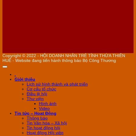
Copyright © 2022 - HỘI DOANH NHÂN TRẺ TỈNH THỪA THIÊN
HUẾ - Website đang tiến hành thông báo Bộ Công Thương
.
Giới thiệu
Lịch sử hình thành và phát triển
Cơ cấu tổ chức
Điều lệ hội
Thư viện
Hình ảnh
Video
Tin tức – Hoạt Động
Thông báo
Tin Văn hóa – Xã hội
Tin hoạt động hội
Hoạt động Hội viên