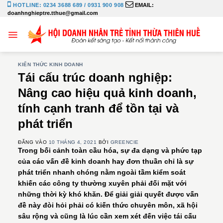
Bỏ
HOTLINE: 0234 3688 689 / 0931 900 908
EMAIL:
doanhnghieptre.tthue@gmail.com
qua
nội
dung
KIẾN THỨC KINH DOANH
Tái cấu trúc doanh nghiệp:
Nâng cao hiệu quả kinh doanh,
tính cạnh tranh để tồn tại và
phát triển
ĐĂNG VÀO
10 THÁNG 4, 2021
BỞI
GREENCIE
Trong bối cảnh toàn cầu hóa, sự đa dạng và phức tạp
của các vấn đề kinh doanh hay đơn thuần chỉ là sự
phát triển nhanh chóng nằm ngoài tầm kiểm soát
khiến các công ty thường xuyên phải đối mặt với
những thời kỳ khó khăn. Để giải giải quyết được vấn
đề này đòi hỏi phải có kiến thức chuyên môn, xã hội
sâu rộng và cũng là lúc cần xem xét đến việc tái cấu