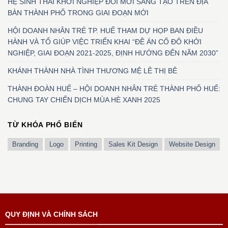
HỆ SINH THÁI KHỞI NGHIỆP ĐỔI MỚI SÁNG TẠO TRÊN ĐỊA
BÀN THÀNH PHỐ TRONG GIAI ĐOẠN MỚI
HỘI DOANH NHÂN TRẺ TP. HUẾ THAM DỰ HỌP BAN ĐIỀU
HÀNH VÀ TỔ GIÚP VIỆC TRIỂN KHAI “ĐỀ ÁN CỐ ĐÔ KHỞI
NGHIỆP, GIAI ĐOẠN 2021-2025, ĐỊNH HƯỚNG ĐẾN NĂM 2030”
KHÁNH THÀNH NHÀ TÌNH THƯƠNG MỆ LÊ THỊ BÊ
THÀNH ĐOÀN HUẾ – HỘI DOANH NHÂN TRẺ THÀNH PHỐ HUẾ:
CHUNG TAY CHIẾN DỊCH MÙA HÈ XANH 2025
TỪ KHÓA PHỔ BIẾN
Branding
Logo
Printing
Sales Kit Design
Website Design
QUY ĐỊNH VÀ CHÍNH SÁCH