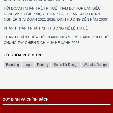
HỘI DOANH NHÂN TRẺ TP. HUẾ THAM DỰ HỌP BAN ĐIỀU
HÀNH VÀ TỔ GIÚP VIỆC TRIỂN KHAI “ĐỀ ÁN CỐ ĐÔ KHỞI
NGHIỆP, GIAI ĐOẠN 2021-2025, ĐỊNH HƯỚNG ĐẾN NĂM 2030”
KHÁNH THÀNH NHÀ TÌNH THƯƠNG MỆ LÊ THỊ BÊ
THÀNH ĐOÀN HUẾ – HỘI DOANH NHÂN TRẺ THÀNH PHỐ HUẾ:
CHUNG TAY CHIẾN DỊCH MÙA HÈ XANH 2025
TỪ KHÓA PHỔ BIẾN
Branding
Logo
Printing
Sales Kit Design
Website Design
QUY ĐỊNH VÀ CHÍNH SÁCH