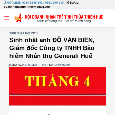
Bỏ
HOTLINE: 0234 3688 689 / 0931 900 908
EMAIL:
doanhnghieptre.tthue@gmail.com
qua
nội
dung
SINH NHẬT HỘI VIÊN
Sinh nhật anh ĐỖ VĂN BIÊN,
Giám đốc Công ty TNHH Bảo
hiểm Nhân thọ Generali Huế
ĐĂNG VÀO
8 THÁNG 4, 2021
BỞI
GREENCIE