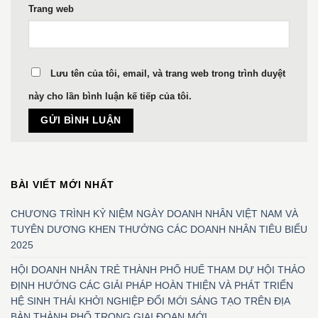
Trang web
Lưu tên của tôi, email, và trang web trong trình duyệt
này cho lần bình luận kế tiếp của tôi.
BÀI VIẾT MỚI NHẤT
CHƯƠNG TRÌNH KỶ NIỆM NGÀY DOANH NHÂN VIỆT NAM VÀ
TUYÊN DƯƠNG KHEN THƯỞNG CÁC DOANH NHÂN TIÊU BIỂU
2025
HỘI DOANH NHÂN TRẺ THÀNH PHỐ HUẾ THAM DỰ HỘI THẢO
ĐỊNH HƯỚNG CÁC GIẢI PHÁP HOÀN THIỆN VÀ PHÁT TRIỂN
HỆ SINH THÁI KHỞI NGHIỆP ĐỔI MỚI SÁNG TẠO TRÊN ĐỊA
BÀN THÀNH PHỐ TRONG GIAI ĐOẠN MỚI