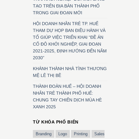
TẠO TRÊN ĐỊA BÀN THÀNH PHỐ
TRONG GIAI ĐOẠN MỚI
HỘI DOANH NHÂN TRẺ TP. HUẾ
THAM DỰ HỌP BAN ĐIỀU HÀNH VÀ
TỔ GIÚP VIỆC TRIỂN KHAI “ĐỀ ÁN
CỐ ĐÔ KHỞI NGHIỆP, GIAI ĐOẠN
2021-2025, ĐỊNH HƯỚNG ĐẾN NĂM
2030”
KHÁNH THÀNH NHÀ TÌNH THƯƠNG
MỆ LÊ THỊ BÊ
THÀNH ĐOÀN HUẾ – HỘI DOANH
NHÂN TRẺ THÀNH PHỐ HUẾ:
CHUNG TAY CHIẾN DỊCH MÙA HÈ
XANH 2025
TỪ KHÓA PHỔ BIẾN
Branding
Logo
Printing
Sales