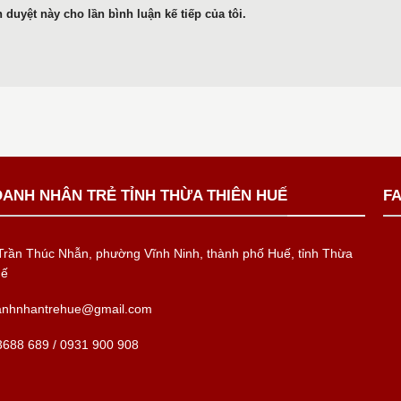
h duyệt này cho lần bình luận kế tiếp của tôi.
OANH NHÂN TRẺ TỈNH THỪA THIÊN HUẾ
F
rần Thúc Nhẫn, phường Vĩnh Ninh, thành phố Huế, tỉnh Thừa
uế
anhnhantrehue@gmail.com
688 689 / 0931 900 908