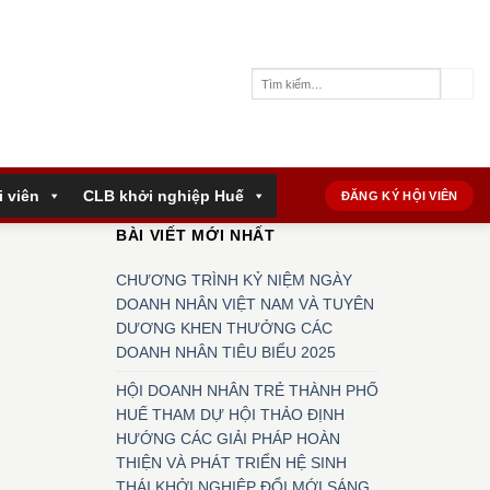
i viên
CLB khởi nghiệp Huế
ĐĂNG KÝ HỘI VIÊN
BÀI VIẾT MỚI NHẤT
CHƯƠNG TRÌNH KỶ NIỆM NGÀY
DOANH NHÂN VIỆT NAM VÀ TUYÊN
DƯƠNG KHEN THƯỞNG CÁC
DOANH NHÂN TIÊU BIỂU 2025
HỘI DOANH NHÂN TRẺ THÀNH PHỐ
HUẾ THAM DỰ HỘI THẢO ĐỊNH
HƯỚNG CÁC GIẢI PHÁP HOÀN
THIỆN VÀ PHÁT TRIỂN HỆ SINH
THÁI KHỞI NGHIỆP ĐỔI MỚI SÁNG