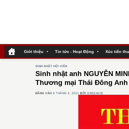
Bỏ
qua
nội
dung
.
Giới thiệu
Tin tức - Hoạt Động
Xúc tiến th
SINH NHẬT HỘI VIÊN
Sinh nhật anh NGUYỄN MIN
Thương mại Thái Đông Anh
ĐĂNG VÀO
8 THÁNG 4, 2021
BỞI
GREENCIE