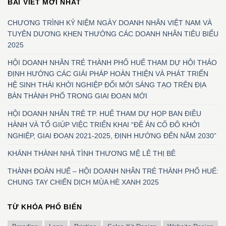
BÀI VIẾT MỚI NHẤT
CHƯƠNG TRÌNH KỶ NIỆM NGÀY DOANH NHÂN VIỆT NAM VÀ
TUYÊN DƯƠNG KHEN THƯỞNG CÁC DOANH NHÂN TIÊU BIỂU
2025
HỘI DOANH NHÂN TRẺ THÀNH PHỐ HUẾ THAM DỰ HỘI THẢO
ĐỊNH HƯỚNG CÁC GIẢI PHÁP HOÀN THIỆN VÀ PHÁT TRIỂN
HỆ SINH THÁI KHỞI NGHIỆP ĐỔI MỚI SÁNG TẠO TRÊN ĐỊA
BÀN THÀNH PHỐ TRONG GIAI ĐOẠN MỚI
HỘI DOANH NHÂN TRẺ TP. HUẾ THAM DỰ HỌP BAN ĐIỀU
HÀNH VÀ TỔ GIÚP VIỆC TRIỂN KHAI “ĐỀ ÁN CỐ ĐÔ KHỞI
NGHIỆP, GIAI ĐOẠN 2021-2025, ĐỊNH HƯỚNG ĐẾN NĂM 2030”
KHÁNH THÀNH NHÀ TÌNH THƯƠNG MỆ LÊ THỊ BÊ
THÀNH ĐOÀN HUẾ – HỘI DOANH NHÂN TRẺ THÀNH PHỐ HUẾ:
CHUNG TAY CHIẾN DỊCH MÙA HÈ XANH 2025
TỪ KHÓA PHỔ BIẾN