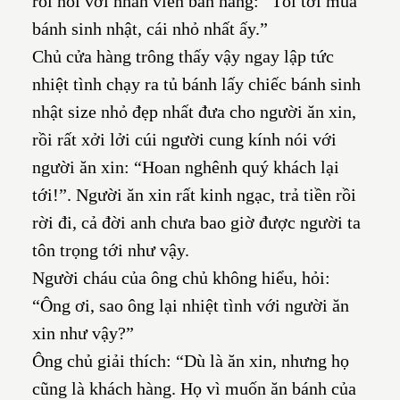
rồi nói với nhân viên bán hàng: “Tôi tới mua
bánh sinh nhật, cái nhỏ nhất ấy.”
Chủ cửa hàng trông thấy vậy ngay lập tức
nhiệt tình chạy ra tủ bánh lấy chiếc bánh sinh
nhật size nhỏ đẹp nhất đưa cho người ăn xin,
rồi rất xởi lởi cúi người cung kính nói với
người ăn xin: “Hoan nghênh quý khách lại
tới!”. Người ăn xin rất kinh ngạc, trả tiền rồi
rời đi, cả đời anh chưa bao giờ được người ta
tôn trọng tới như vậy.
Người cháu của ông chủ không hiểu, hỏi:
“Ông ơi, sao ông lại nhiệt tình với người ăn
xin như vậy?”
Ông chủ giải thích: “Dù là ăn xin, nhưng họ
cũng là khách hàng. Họ vì muốn ăn bánh của