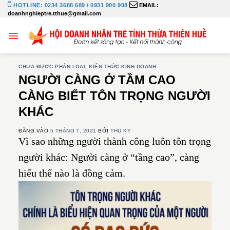
Bỏ
HOTLINE: 0234 3688 689 / 0931 900 908
EMAIL:
doanhnghieptre.tthue@gmail.com
qua
nội
dung
CHƯA ĐƯỢC PHÂN LOẠI
,
KIẾN THỨC KINH DOANH
NGƯỜI CÀNG Ở TẦM CAO
CÀNG BIẾT TÔN TRỌNG NGƯỜI
KHÁC
ĐĂNG VÀO
5 THÁNG 7, 2021
BỞI
THU KY
Vì sao những người thành công luôn tôn trọng
người khác: Người càng ở “tầng cao”, càng
hiểu thế nào là đồng cảm.