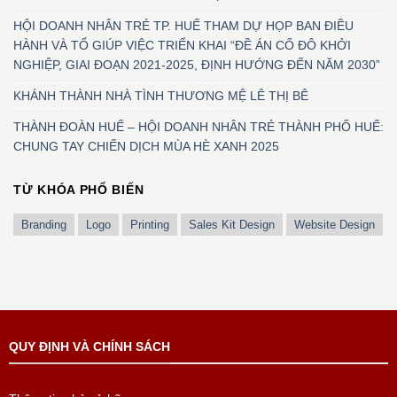
HỘI DOANH NHÂN TRẺ TP. HUẾ THAM DỰ HỌP BAN ĐIỀU
HÀNH VÀ TỔ GIÚP VIỆC TRIỂN KHAI “ĐỀ ÁN CỐ ĐÔ KHỞI
NGHIỆP, GIAI ĐOẠN 2021-2025, ĐỊNH HƯỚNG ĐẾN NĂM 2030”
KHÁNH THÀNH NHÀ TÌNH THƯƠNG MỆ LÊ THỊ BÊ
THÀNH ĐOÀN HUẾ – HỘI DOANH NHÂN TRẺ THÀNH PHỐ HUẾ:
CHUNG TAY CHIẾN DỊCH MÙA HÈ XANH 2025
TỪ KHÓA PHỔ BIẾN
Branding
Logo
Printing
Sales Kit Design
Website Design
QUY ĐỊNH VÀ CHÍNH SÁCH