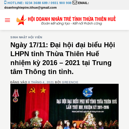
Bỏ
HOTLINE: 0234 3688 689 / 0931 900 908
EMAIL:
doanhnghieptre.tthue@gmail.com
qua
nội
dung
SINH NHẬT HỘI VIÊN
Ngày 17/11: Đại hội đại biểu Hội
LHPN tỉnh Thừa Thiên Huế
nhiệm kỳ 2016 – 2021 tại Trung
tâm Thông tin tỉnh.
ĐĂNG VÀO
8 THÁNG 4, 2021
BỞI
GREENCIE