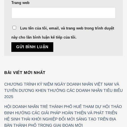
Trang web
Lưu tên của tôi, email, và trang web trong trình duyệt
này cho lần bình luận kế tiếp của tôi.
BÀI VIẾT MỚI NHẤT
CHƯƠNG TRÌNH KỶ NIỆM NGÀY DOANH NHÂN VIỆT NAM VÀ
TUYÊN DƯƠNG KHEN THƯỞNG CÁC DOANH NHÂN TIÊU BIỂU
2025
HỘI DOANH NHÂN TRẺ THÀNH PHỐ HUẾ THAM DỰ HỘI THẢO
ĐỊNH HƯỚNG CÁC GIẢI PHÁP HOÀN THIỆN VÀ PHÁT TRIỂN
HỆ SINH THÁI KHỞI NGHIỆP ĐỔI MỚI SÁNG TẠO TRÊN ĐỊA
BÀN THÀNH PHỐ TRONG GIAI ĐOẠN MỚI