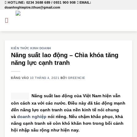
Bỏ
HOTLINE: 0234 3688 689 / 0931 900 908
EMAIL:
doanhnghieptre.tthue@gmail.com
qua
nội
dung
KIẾN THỨC KINH DOANH
Năng suất lao động – Chìa khóa tăng
năng lực cạnh tranh
ĐĂNG VÀO
10 THÁNG 4, 2021
BỞI
GREENCIE
Năng suất lao động của Việt Nam hiện vẫn
còn cách xa với các nước. Điều này đã tác động mạnh
đến năng lực cạnh tranh của nền kinh tế nói chung
và
doanh nghiệp
nói riêng. Nếu chậm khắc phục, khả
năng cạnh tranh sẽ còn khó khăn hơn trong bối cảnh
hội nhập sâu rộng như hiện nay.