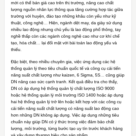
mới có thể bán giá cao trên thị trường, nâng cao chất
lượng nguồn nhân lực thông qua tăng cường hợp tác giữa
trường với huyện, đào tạo những khâu còn yếu như kỹ
thuật, công nghệ… Hiện, ngành dệt may, da giày sử dụng
nhiều lao động nhưng chủ yếu là lao động phổ thông, tay
nghề thấp còn các ngành công nghệ cao như cơ khí chế
tạo, hóa chất… lại đối mặt với bài toán lao động yếu và
thiếu.
Đặc biệt, theo nhiều chuyên gia, việc ứng dụng các hệ
thống quản lý theo tiêu chuẩn quốc tế và công cụ cải tiến
năng suất chất lượng như kaizen, 6 Sigma, 5S… cũng giúp
DN nâng cao sức cạnh tranh. Kết quả điều tra cho thấy,
DN có áp dụng hệ thống quản lý chất lượng ISO 9000
hoặc hệ thống quản lý môi trường ISO 1400 hoặc áp dụng
hai hệ thống quản lý trở lên hoặc kết hợp với các công cụ
cải tiến năng suất chất lượng có năng suất lao động cao
hơn những DN không áp dụng. Việc áp dụng những tiêu
chuẩn này giúp DN có ý thức trong việc đảm bảo chất
lượng, môi trường, từng bước tạo uy tín trước khách hàng
và xây dựng thương hiệu cho sản phẩm.