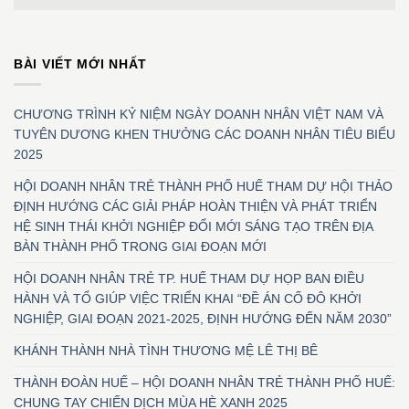
BÀI VIẾT MỚI NHẤT
CHƯƠNG TRÌNH KỶ NIỆM NGÀY DOANH NHÂN VIỆT NAM VÀ
TUYÊN DƯƠNG KHEN THƯỞNG CÁC DOANH NHÂN TIÊU BIỂU
2025
HỘI DOANH NHÂN TRẺ THÀNH PHỐ HUẾ THAM DỰ HỘI THẢO
ĐỊNH HƯỚNG CÁC GIẢI PHÁP HOÀN THIỆN VÀ PHÁT TRIỂN
HỆ SINH THÁI KHỞI NGHIỆP ĐỔI MỚI SÁNG TẠO TRÊN ĐỊA
BÀN THÀNH PHỐ TRONG GIAI ĐOẠN MỚI
HỘI DOANH NHÂN TRẺ TP. HUẾ THAM DỰ HỌP BAN ĐIỀU
HÀNH VÀ TỔ GIÚP VIỆC TRIỂN KHAI “ĐỀ ÁN CỐ ĐÔ KHỞI
NGHIỆP, GIAI ĐOẠN 2021-2025, ĐỊNH HƯỚNG ĐẾN NĂM 2030”
KHÁNH THÀNH NHÀ TÌNH THƯƠNG MỆ LÊ THỊ BÊ
THÀNH ĐOÀN HUẾ – HỘI DOANH NHÂN TRẺ THÀNH PHỐ HUẾ:
CHUNG TAY CHIẾN DỊCH MÙA HÈ XANH 2025