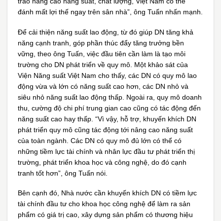
trào nâng cao năng suất, chất lượng, Việt Nam có thể
đánh mất lợi thế ngay trên sân nhà”, ông Tuấn nhấn mạnh.
Để cải thiện năng suất lao động, từ đó giúp DN tăng khả
năng cạnh tranh, góp phần thúc đẩy tăng trưởng bền
vững, theo ông Tuấn, việc đầu tiên cần làm là tạo môi
trường cho DN phát triển về quy mô. Một khảo sát của
Viện Năng suất Việt Nam cho thấy, các DN có quy mô lao
động vừa và lớn có năng suất cao hơn, các DN nhỏ và
siêu nhỏ năng suất lao động thấp. Ngoài ra, quy mô doanh
thu, cường độ chi phí trung gian cao cũng có tác động đến
năng suất cao hay thấp. “Vì vậy, hỗ trợ, khuyến khích DN
phát triển quy mô cũng tác động tới nâng cao năng suất
của toàn ngành. Các DN có quy mô đủ lớn có thể có
những tiềm lực tài chính và nhân lực đầu tư phát triển thị
trường, phát triển khoa học và công nghệ, do đó cạnh
tranh tốt hơn”, ông Tuấn nói.
Bên cạnh đó, Nhà nước cần khuyến khích DN có tiềm lực
tài chính đầu tư cho khoa học công nghệ để làm ra sản
phẩm có giá trị cao, xây dựng sản phẩm có thương hiệu