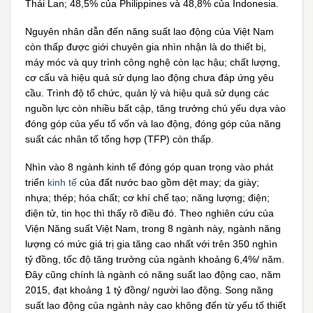
Thái Lan; 48,5% của Philippines và 48,8% của Indonesia.
Nguyên nhân dẫn đến năng suất lao động của Việt Nam
còn thấp được giới chuyên gia nhìn nhận là do thiết bị,
máy móc và quy trình công nghệ còn lạc hậu; chất lượng,
cơ cấu và hiệu quả sử dụng lao động chưa đáp ứng yêu
cầu. Trình độ tổ chức, quản lý và hiệu quả sử dụng các
nguồn lực còn nhiều bất cập, tăng trưởng chủ yếu dựa vào
đóng góp của yếu tố vốn và lao động, đóng góp của năng
suất các nhân tố tổng hợp (TFP) còn thấp.
Nhìn vào 8 ngành kinh tế đóng góp quan trọng vào phát
triển
kinh tế
của đất nước bao gồm dệt may; da giày;
nhựa; thép; hóa chất; cơ khí chế tạo; năng lượng; điện;
điện tử, tin học thì thấy rõ điều đó. Theo nghiên cứu của
Viện Năng suất Việt Nam, trong 8 ngành này, ngành năng
lượng có mức giá trị gia tăng cao nhất với trên 350 nghìn
tỷ đồng, tốc độ tăng trưởng của ngành khoảng 6,4%/ năm.
Đây cũng chính là ngành có năng suất lao động cao, năm
2015, đạt khoảng 1 tỷ đồng/ người lao động. Song năng
suất lao động của ngành này cao không đến từ yếu tố thiết