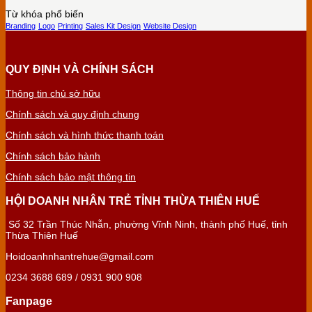
Từ khóa phổ biến
Branding
Logo
Printing
Sales Kit Design
Website Design
QUY ĐỊNH VÀ CHÍNH SÁCH
Thông tin chủ sở hữu
Chính sách và quy định chung
Chính sách và hình thức thanh toán
Chính sách bảo hành
Chính sách bảo mật thông tin
HỘI DOANH NHÂN TRẺ TỈNH THỪA THIÊN HUẾ
Số 32 Trần Thúc Nhẫn, phường Vĩnh Ninh, thành phố Huế, tỉnh
Thừa Thiên Huế
Hoidoanhnhantrehue@gmail.com
0234 3688 689 / 0931 900 908
Fanpage