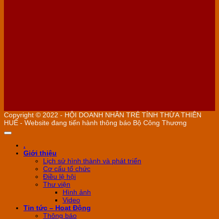
Copyright © 2022 - HỘI DOANH NHÂN TRẺ TỈNH THỪA THIÊN
HUẾ - Website đang tiến hành thông báo Bộ Công Thương
.
Giới thiệu
Lịch sử hình thành và phát triển
Cơ cấu tổ chức
Điều lệ hội
Thư viện
Hình ảnh
Video
Tin tức – Hoạt Động
Thông báo