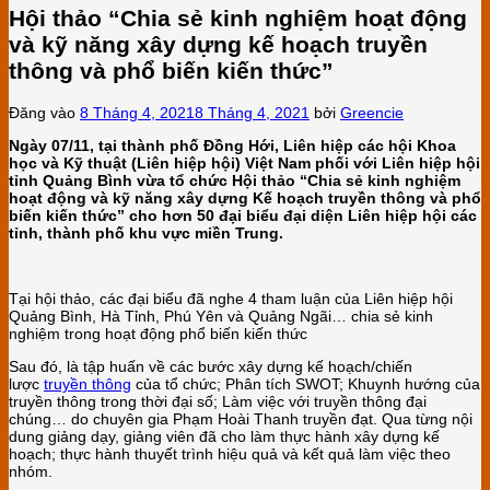
Hội thảo “Chia sẻ kinh nghiệm hoạt động
và kỹ năng xây dựng kế hoạch truyền
thông và phổ biến kiến thức”
Đăng vào
8 Tháng 4, 2021
8 Tháng 4, 2021
bởi
Greencie
Ngày 07/11, tại thành phố Đồng Hới, Liên hiệp các hội Khoa
học và Kỹ thuật (Liên hiệp hội) Việt Nam phối với Liên hiệp hội
tỉnh Quảng Bình vừa tổ chức Hội thảo “Chia sẻ kinh nghiệm
hoạt động và kỹ năng xây dựng Kế hoạch truyền thông và phổ
biến kiến thức” cho hơn 50 đại biểu đại diện Liên hiệp hội các
tỉnh, thành phố khu vực miền Trung.
Tại hội thảo, các đại biểu đã nghe 4 tham luận của Liên hiệp hội
Quảng Bình, Hà Tỉnh, Phú Yên và Quảng Ngãi… chia sẻ kinh
nghiệm trong hoạt động phổ biến kiến thức
Sau đó, là tập huấn về các bước xây dựng kế hoạch/chiến
lược
truyền thông
của tổ chức; Phân tích SWOT; Khuynh hướng của
truyền thông trong thời đại số; Làm việc với truyền thông đại
chúng… do chuyên gia Phạm Hoài Thanh truyền đạt. Qua từng nội
dung giảng dạy, giảng viên đã cho làm thực hành xây dựng kế
hoạch; thực hành thuyết trình hiệu quả và kết quả làm việc theo
nhóm.