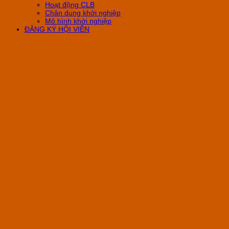
Hoạt động CLB
Chân dung khởi nghiệp
Mô hình khởi nghiệp
ĐĂNG KÝ HỘI VIÊN