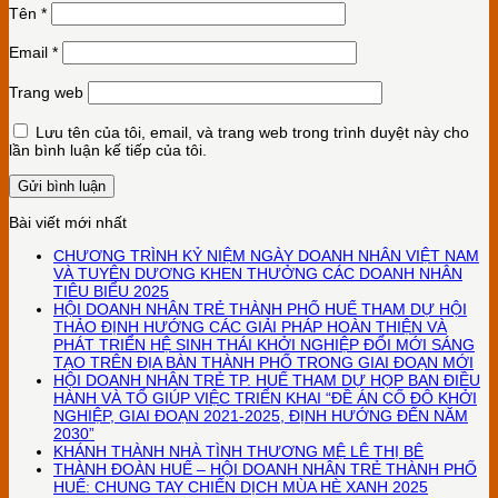
Tên
*
Email
*
Trang web
Lưu tên của tôi, email, và trang web trong trình duyệt này cho
lần bình luận kế tiếp của tôi.
Bài viết mới nhất
CHƯƠNG TRÌNH KỶ NIỆM NGÀY DOANH NHÂN VIỆT NAM
VÀ TUYÊN DƯƠNG KHEN THƯỞNG CÁC DOANH NHÂN
TIÊU BIỂU 2025
HỘI DOANH NHÂN TRẺ THÀNH PHỐ HUẾ THAM DỰ HỘI
THẢO ĐỊNH HƯỚNG CÁC GIẢI PHÁP HOÀN THIỆN VÀ
PHÁT TRIỂN HỆ SINH THÁI KHỞI NGHIỆP ĐỔI MỚI SÁNG
TẠO TRÊN ĐỊA BÀN THÀNH PHỐ TRONG GIAI ĐOẠN MỚI
HỘI DOANH NHÂN TRẺ TP. HUẾ THAM DỰ HỌP BAN ĐIỀU
HÀNH VÀ TỔ GIÚP VIỆC TRIỂN KHAI “ĐỀ ÁN CỐ ĐÔ KHỞI
NGHIỆP, GIAI ĐOẠN 2021-2025, ĐỊNH HƯỚNG ĐẾN NĂM
2030”
KHÁNH THÀNH NHÀ TÌNH THƯƠNG MỆ LÊ THỊ BÊ
THÀNH ĐOÀN HUẾ – HỘI DOANH NHÂN TRẺ THÀNH PHỐ
HUẾ: CHUNG TAY CHIẾN DỊCH MÙA HÈ XANH 2025