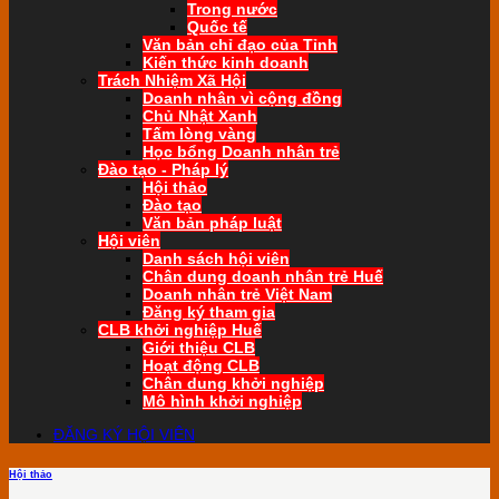
Trong nước
Quốc tế
Văn bản chỉ đạo của Tỉnh
Kiến thức kinh doanh
Trách Nhiệm Xã Hội
Doanh nhân vì cộng đồng
Chủ Nhật Xanh
Tấm lòng vàng
Học bổng Doanh nhân trẻ
Đào tạo - Pháp lý
Hội thảo
Đào tạo
Văn bản pháp luật
Hội viên
Danh sách hội viên
Chân dung doanh nhân trẻ Huế
Doanh nhân trẻ Việt Nam
Đăng ký tham gia
CLB khởi nghiệp Huế
Giới thiệu CLB
Hoạt động CLB
Chân dung khởi nghiệp
Mô hình khởi nghiệp
ĐĂNG KÝ HỘI VIÊN
Hội thảo