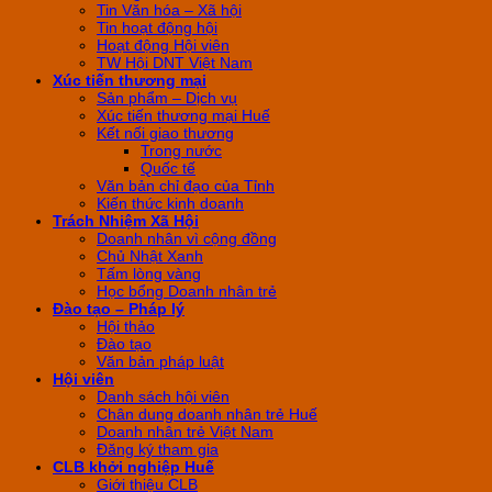
Tin Văn hóa – Xã hội
Tin hoạt động hội
Hoạt động Hội viên
TW Hội DNT Việt Nam
Xúc tiến thương mại
Sản phẩm – Dịch vụ
Xúc tiến thương mại Huế
Kết nối giao thương
Trong nước
Quốc tế
Văn bản chỉ đạo của Tỉnh
Kiến thức kinh doanh
Trách Nhiệm Xã Hội
Doanh nhân vì cộng đồng
Chủ Nhật Xanh
Tấm lòng vàng
Học bổng Doanh nhân trẻ
Đào tạo – Pháp lý
Hội thảo
Đào tạo
Văn bản pháp luật
Hội viên
Danh sách hội viên
Chân dung doanh nhân trẻ Huế
Doanh nhân trẻ Việt Nam
Đăng ký tham gia
CLB khởi nghiệp Huế
Giới thiệu CLB