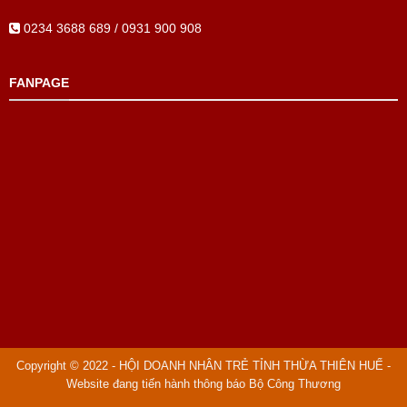
0234 3688 689 / 0931 900 908
FANPAGE
Copyright © 2022 - HỘI DOANH NHÂN TRẺ TỈNH THỪA THIÊN HUẾ -
Website đang tiến hành thông báo Bộ Công Thương