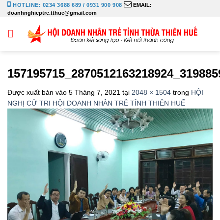
Bỏ
HOTLINE: 0234 3688 689 / 0931 900 908
EMAIL:
doanhnghieptre.tthue@gmail.com
qua
nội
dung
157195715_2870512163218924_319885
Được xuất bản vào
5 Tháng 7, 2021
tại
2048 × 1504
trong
HỘI
NGHỊ CỬ TRI HỘI DOANH NHÂN TRẺ TỈNH THIÊN HUẾ