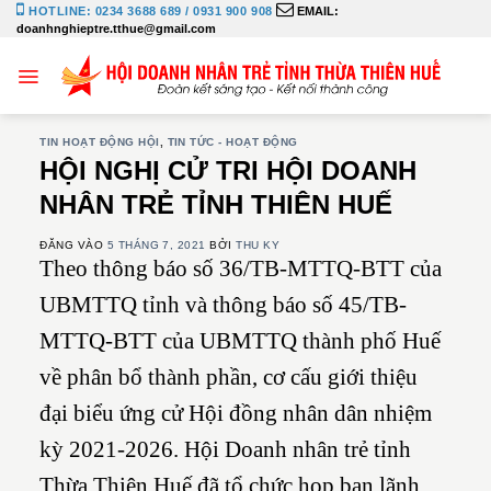
Bỏ
HOTLINE: 0234 3688 689 / 0931 900 908
EMAIL:
doanhnghieptre.tthue@gmail.com
qua
nội
dung
TIN HOẠT ĐỘNG HỘI
,
TIN TỨC - HOẠT ĐỘNG
HỘI NGHỊ CỬ TRI HỘI DOANH
NHÂN TRẺ TỈNH THIÊN HUẾ
ĐĂNG VÀO
5 THÁNG 7, 2021
BỞI
THU KY
Theo thông báo số 36/TB-MTTQ-BTT của
UBMTTQ tỉnh và thông báo số 45/TB-
MTTQ-BTT của UBMTTQ thành phố Huế
về phân bổ thành phần, cơ cấu giới thiệu
đại biểu ứng cử Hội đồng nhân dân nhiệm
kỳ 2021-2026. Hội Doanh nhân trẻ tỉnh
Thừa Thiên Huế đã tổ chức họp ban lãnh