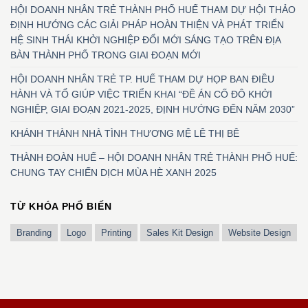
HỘI DOANH NHÂN TRẺ THÀNH PHỐ HUẾ THAM DỰ HỘI THẢO
ĐỊNH HƯỚNG CÁC GIẢI PHÁP HOÀN THIỆN VÀ PHÁT TRIỂN
HỆ SINH THÁI KHỞI NGHIỆP ĐỔI MỚI SÁNG TẠO TRÊN ĐỊA
BÀN THÀNH PHỐ TRONG GIAI ĐOẠN MỚI
HỘI DOANH NHÂN TRẺ TP. HUẾ THAM DỰ HỌP BAN ĐIỀU
HÀNH VÀ TỔ GIÚP VIỆC TRIỂN KHAI “ĐỀ ÁN CỐ ĐÔ KHỞI
NGHIỆP, GIAI ĐOẠN 2021-2025, ĐỊNH HƯỚNG ĐẾN NĂM 2030”
KHÁNH THÀNH NHÀ TÌNH THƯƠNG MỆ LÊ THỊ BÊ
THÀNH ĐOÀN HUẾ – HỘI DOANH NHÂN TRẺ THÀNH PHỐ HUẾ:
CHUNG TAY CHIẾN DỊCH MÙA HÈ XANH 2025
TỪ KHÓA PHỔ BIẾN
Branding
Logo
Printing
Sales Kit Design
Website Design