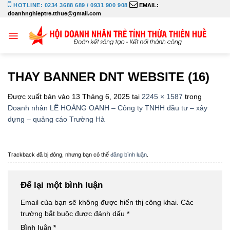
Bỏ
HOTLINE: 0234 3688 689 / 0931 900 908
EMAIL:
doanhnghieptre.tthue@gmail.com
qua
nội
dung
THAY BANNER DNT WEBSITE (16)
Được xuất bản vào
13 Tháng 6, 2025
tại
2245 × 1587
trong
Doanh nhân LÊ HOÀNG OANH – Công ty TNHH đầu tư – xây
dựng – quảng cáo Trường Hà
Trackback đã bị đóng, nhưng bạn có thể
đăng bình luận
.
Để lại một bình luận
Email của bạn sẽ không được hiển thị công khai.
Các
trường bắt buộc được đánh dấu
*
Bình luận
*