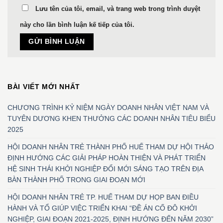
Lưu tên của tôi, email, và trang web trong trình duyệt
này cho lần bình luận kế tiếp của tôi.
BÀI VIẾT MỚI NHẤT
CHƯƠNG TRÌNH KỶ NIỆM NGÀY DOANH NHÂN VIỆT NAM VÀ
TUYÊN DƯƠNG KHEN THƯỞNG CÁC DOANH NHÂN TIÊU BIỂU
2025
HỘI DOANH NHÂN TRẺ THÀNH PHỐ HUẾ THAM DỰ HỘI THẢO
ĐỊNH HƯỚNG CÁC GIẢI PHÁP HOÀN THIỆN VÀ PHÁT TRIỂN
HỆ SINH THÁI KHỞI NGHIỆP ĐỔI MỚI SÁNG TẠO TRÊN ĐỊA
BÀN THÀNH PHỐ TRONG GIAI ĐOẠN MỚI
HỘI DOANH NHÂN TRẺ TP. HUẾ THAM DỰ HỌP BAN ĐIỀU
HÀNH VÀ TỔ GIÚP VIỆC TRIỂN KHAI “ĐỀ ÁN CỐ ĐÔ KHỞI
NGHIỆP, GIAI ĐOẠN 2021-2025, ĐỊNH HƯỚNG ĐẾN NĂM 2030”