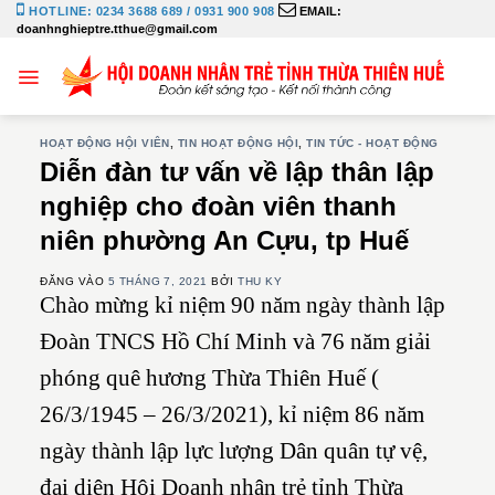
Bỏ
HOTLINE: 0234 3688 689 / 0931 900 908
EMAIL:
doanhnghieptre.tthue@gmail.com
qua
nội
dung
HOẠT ĐỘNG HỘI VIÊN
,
TIN HOẠT ĐỘNG HỘI
,
TIN TỨC - HOẠT ĐỘNG
Diễn đàn tư vấn về lập thân lập
nghiệp cho đoàn viên thanh
niên phường An Cựu, tp Huế
ĐĂNG VÀO
5 THÁNG 7, 2021
BỞI
THU KY
Chào mừng kỉ niệm 90 năm ngày thành lập
Đoàn TNCS Hồ Chí Minh và 76 năm giải
phóng quê hương Thừa Thiên Huế (
26/3/1945 – 26/3/2021), kỉ niệm 86 năm
ngày thành lập lực lượng Dân quân tự vệ,
đại diện Hội Doanh nhân trẻ tỉnh Thừa