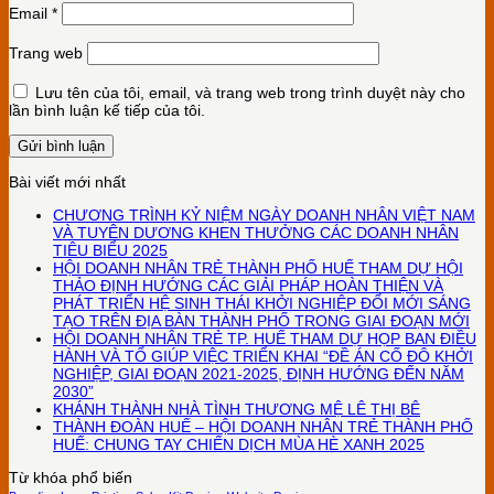
Email
*
Trang web
Lưu tên của tôi, email, và trang web trong trình duyệt này cho
lần bình luận kế tiếp của tôi.
Bài viết mới nhất
CHƯƠNG TRÌNH KỶ NIỆM NGÀY DOANH NHÂN VIỆT NAM
VÀ TUYÊN DƯƠNG KHEN THƯỞNG CÁC DOANH NHÂN
TIÊU BIỂU 2025
HỘI DOANH NHÂN TRẺ THÀNH PHỐ HUẾ THAM DỰ HỘI
THẢO ĐỊNH HƯỚNG CÁC GIẢI PHÁP HOÀN THIỆN VÀ
PHÁT TRIỂN HỆ SINH THÁI KHỞI NGHIỆP ĐỔI MỚI SÁNG
TẠO TRÊN ĐỊA BÀN THÀNH PHỐ TRONG GIAI ĐOẠN MỚI
HỘI DOANH NHÂN TRẺ TP. HUẾ THAM DỰ HỌP BAN ĐIỀU
HÀNH VÀ TỔ GIÚP VIỆC TRIỂN KHAI “ĐỀ ÁN CỐ ĐÔ KHỞI
NGHIỆP, GIAI ĐOẠN 2021-2025, ĐỊNH HƯỚNG ĐẾN NĂM
2030”
KHÁNH THÀNH NHÀ TÌNH THƯƠNG MỆ LÊ THỊ BÊ
THÀNH ĐOÀN HUẾ – HỘI DOANH NHÂN TRẺ THÀNH PHỐ
HUẾ: CHUNG TAY CHIẾN DỊCH MÙA HÈ XANH 2025
Từ khóa phổ biến