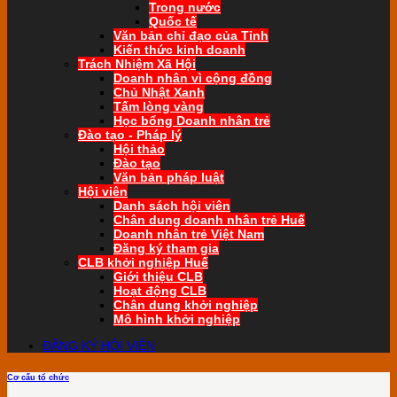
Trong nước
Quốc tế
Văn bản chỉ đạo của Tỉnh
Kiến thức kinh doanh
Trách Nhiệm Xã Hội
Doanh nhân vì cộng đồng
Chủ Nhật Xanh
Tấm lòng vàng
Học bổng Doanh nhân trẻ
Đào tạo - Pháp lý
Hội thảo
Đào tạo
Văn bản pháp luật
Hội viên
Danh sách hội viên
Chân dung doanh nhân trẻ Huế
Doanh nhân trẻ Việt Nam
Đăng ký tham gia
CLB khởi nghiệp Huế
Giới thiệu CLB
Hoạt động CLB
Chân dung khởi nghiệp
Mô hình khởi nghiệp
ĐĂNG KÝ HỘI VIÊN
Cơ cấu tổ chức