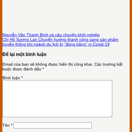
Nguyễn Văn Thanh Bình và câu chuyện khởi nghiệp
Chị Hồ Sương Lan Chuyển hướng thành công sang sản phẩm
truyền thống khi ngành du lịch bị “đóng băng” vì Covid-19
Để lại một bình luận
Email của bạn sẽ không được hiển thị công khai.
Các trường bắt
buộc được đánh dấu
*
Bình luận
*
Tên
*