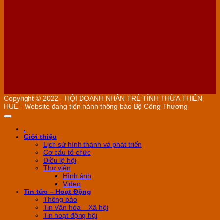
Copyright © 2022 - HỘI DOANH NHÂN TRẺ TỈNH THỪA THIÊN
HUẾ - Website đang tiến hành thông báo Bộ Công Thương
.
Giới thiệu
Lịch sử hình thành và phát triển
Cơ cấu tổ chức
Điều lệ hội
Thư viện
Hình ảnh
Video
Tin tức – Hoạt Động
Thông báo
Tin Văn hóa – Xã hội
Tin hoạt động hội