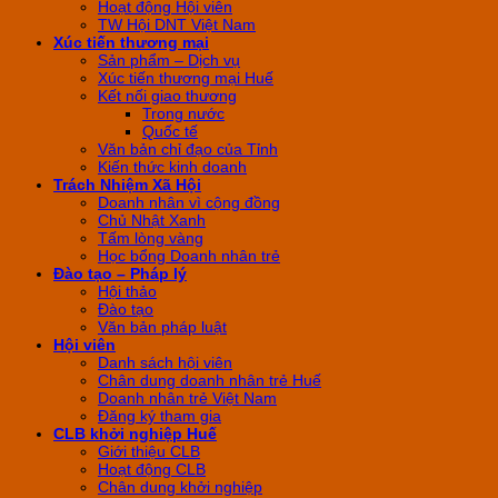
Hoạt động Hội viên
TW Hội DNT Việt Nam
Xúc tiến thương mại
Sản phẩm – Dịch vụ
Xúc tiến thương mại Huế
Kết nối giao thương
Trong nước
Quốc tế
Văn bản chỉ đạo của Tỉnh
Kiến thức kinh doanh
Trách Nhiệm Xã Hội
Doanh nhân vì cộng đồng
Chủ Nhật Xanh
Tấm lòng vàng
Học bổng Doanh nhân trẻ
Đào tạo – Pháp lý
Hội thảo
Đào tạo
Văn bản pháp luật
Hội viên
Danh sách hội viên
Chân dung doanh nhân trẻ Huế
Doanh nhân trẻ Việt Nam
Đăng ký tham gia
CLB khởi nghiệp Huế
Giới thiệu CLB
Hoạt động CLB
Chân dung khởi nghiệp