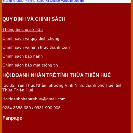
Branding
Logo
Printing
Sales Kit Design
Website Design
QUY ĐỊNH VÀ CHÍNH SÁCH
Thông tin chủ sở hữu
Chính sách và quy định chung
Chính sách và hình thức thanh toán
Chính sách bảo hành
Chính sách bảo mật thông tin
HỘI DOANH NHÂN TRẺ TỈNH THỪA THIÊN HUẾ
Số 32 Trần Thúc Nhẫn, phường Vĩnh Ninh, thành phố Huế, tỉnh
Thừa Thiên Huế
Hoidoanhnhantrehue@gmail.com
0234 3688 689 / 0931 900 908
Fanpage