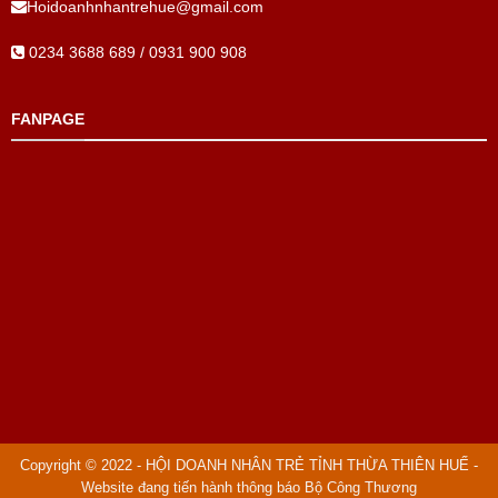
Hoidoanhnhantrehue@gmail.com
0234 3688 689 / 0931 900 908
FANPAGE
Copyright © 2022 - HỘI DOANH NHÂN TRẺ TỈNH THỪA THIÊN HUẾ -
Website đang tiến hành thông báo Bộ Công Thương