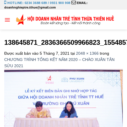
Bỏ
HOTLINE: 0234 3688 689 / 0931 900 908
EMAIL:
doanhnghieptre.tthue@gmail.com
qua
nội
dung
138645871_2836366509966823_155485
Được xuất bản vào
5 Tháng 7, 2021
tại
2048 × 1366
trong
CHƯƠNG TRÌNH TỔNG KẾT NĂM 2020 – CHÀO XUÂN TÂN
SỬU 2021