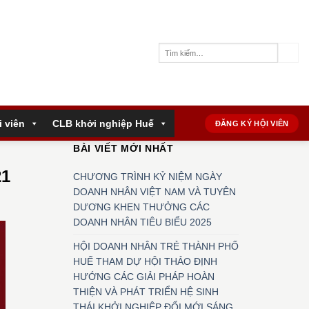
i viên
CLB khởi nghiệp Huế
ĐĂNG KÝ HỘI VIÊN
BÀI VIẾT MỚI NHẤT
21
CHƯƠNG TRÌNH KỶ NIỆM NGÀY
DOANH NHÂN VIỆT NAM VÀ TUYÊN
DƯƠNG KHEN THƯỞNG CÁC
DOANH NHÂN TIÊU BIỂU 2025
HỘI DOANH NHÂN TRẺ THÀNH PHỐ
HUẾ THAM DỰ HỘI THẢO ĐỊNH
HƯỚNG CÁC GIẢI PHÁP HOÀN
THIỆN VÀ PHÁT TRIỂN HỆ SINH
THÁI KHỞI NGHIỆP ĐỔI MỚI SÁNG