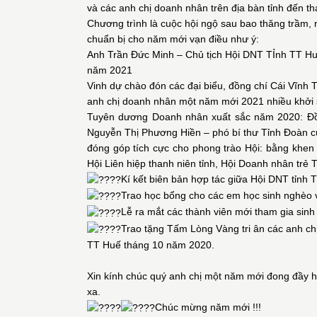
và các anh chị doanh nhân trên địa bàn tỉnh đến t
Chương trình là cuộc hội ngộ sau bao thăng trầm,
chuẩn bị cho năm mới vạn điều như ý:
Anh Trần Đức Minh – Chủ tịch Hội DNT TỈnh TT Hu
năm 2021
Vinh dự chào đón các đại biểu, đồng chí Cái Vĩnh
anh chị doanh nhân một năm mới 2021 nhiều khởi s
Tuyên dương Doanh nhân xuất sắc năm 2020: Đồn
Nguyễn Thị Phương Hiền – phó bí thư Tỉnh Đoàn c
đóng góp tích cực cho phong trào Hội: bằng khen
Hội Liên hiệp thanh niên tỉnh, Hội Doanh nhân trẻ 
Kí kết biên bản hợp tác giữa Hội DNT tỉnh
Trao học bổng cho các em học sinh nghèo 
Lễ ra mắt các thành viên mới tham gia sinh
Trao tặng Tấm Lòng Vàng tri ân các anh ch
TT Huế tháng 10 năm 2020.
Xin kính chúc quý anh chị một năm mới đong đầy hạ
xa.
Chúc mừng năm mới !!!