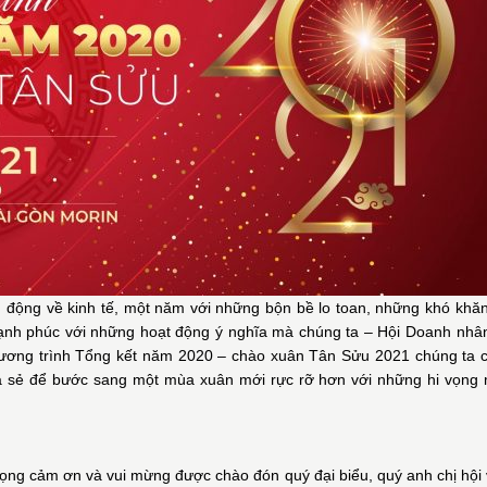
ến động về kinh tế, một năm với những bộn bề lo toan, những khó khăn
ạnh phúc với những hoạt động ý nghĩa mà chúng ta – Hội Doanh nhân
ương trình Tổng kết năm 2020 – chào xuân Tân Sửu 2021 chúng ta 
a sẻ để bước sang một mùa xuân mới rực rỡ hơn với những hi vọng 
rọng cảm ơn và vui mừng được chào đón quý đại biểu, quý anh chị hội 