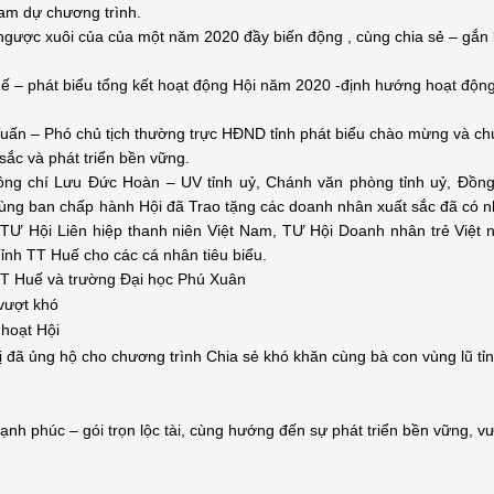
ham dự chương trình.
 ngược xuôi của của một năm 2020 đầy biến động , cùng chia sẻ – gắn 
ế – phát biểu tổng kết hoạt động Hội năm 2020 -định hướng hoạt độn
 Tuấn – Phó chủ tịch thường trực HĐND tỉnh phát biểu chào mừng và ch
ắc và phát triển bền vững.
g chí Lưu Đức Hoàn – UV tỉnh uỷ, Chánh văn phòng tỉnh uỷ, Đồng
ùng ban chấp hành Hội đã Trao tặng các doanh nhân xuất sắc đã có n
 TƯ Hội Liên hiệp thanh niên Việt Nam, TƯ Hội Doanh nhân trẻ Việt 
Tỉnh TT Huế cho các cá nhân tiêu biểu.
 TT Huế và trường Đại học Phú Xuân
vượt khó
 hoạt Hội
ị đã ủng hộ cho chương trình Chia sẻ khó khăn cùng bà con vùng lũ tỉ
nh phúc – gói trọn lộc tài, cùng hướng đến sự phát triển bền vững, v