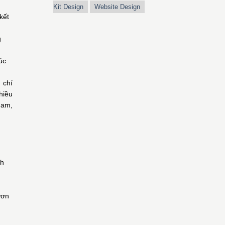
Kit Design
Website Design
kết
g
úc
 chí
hiều
nam,
nh
ươn