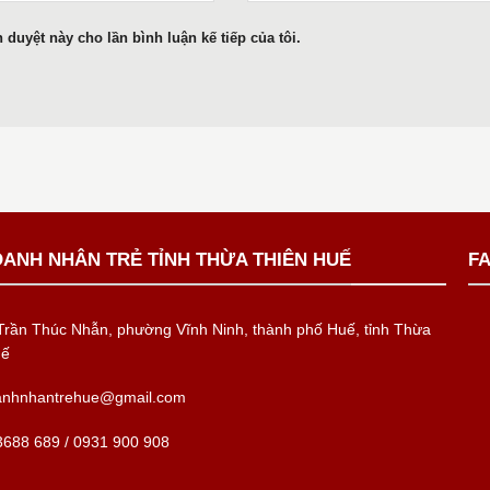
h duyệt này cho lần bình luận kế tiếp của tôi.
OANH NHÂN TRẺ TỈNH THỪA THIÊN HUẾ
F
rần Thúc Nhẫn, phường Vĩnh Ninh, thành phố Huế, tỉnh Thừa
uế
anhnhantrehue@gmail.com
688 689 / 0931 900 908