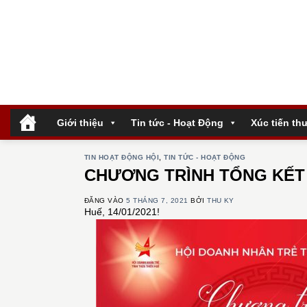
Bỏ
qua
nội
dung
.
Giới thiệu
Tin tức - Hoạt Động
Xúc tiến th
TIN HOẠT ĐỘNG HỘI
,
TIN TỨC - HOẠT ĐỘNG
CHƯƠNG TRÌNH TỔNG KẾT 
ĐĂNG VÀO
5 THÁNG 7, 2021
BỞI
THU KY
Huế, 14/01/2021!