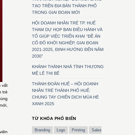
TẠO TRÊN ĐỊA BÀN THÀNH PHỐ
TRONG GIAI ĐOẠN MỚI
HỘI DOANH NHÂN TRẺ TP. HUẾ
THAM DỰ HỌP BAN ĐIỀU HÀNH VÀ
TỔ GIÚP VIỆC TRIỂN KHAI “ĐỀ ÁN
CỐ ĐÔ KHỞI NGHIỆP, GIAI ĐOẠN
2021-2025, ĐỊNH HƯỚNG ĐẾN NĂM
2030”
KHÁNH THÀNH NHÀ TÌNH THƯƠNG
MỆ LÊ THỊ BÊ
THÀNH ĐOÀN HUẾ – HỘI DOANH
 vất
NHÂN TRẺ THÀNH PHỐ HUẾ:
 trẻ
CHUNG TAY CHIẾN DỊCH MÙA HÈ
cùng
XANH 2025
mới,
TỪ KHÓA PHỔ BIẾN
Branding
Logo
Printing
Sales
viên