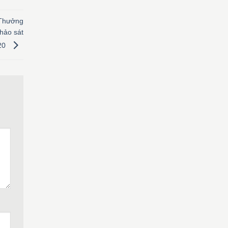
 Thưởng
hảo sát
020