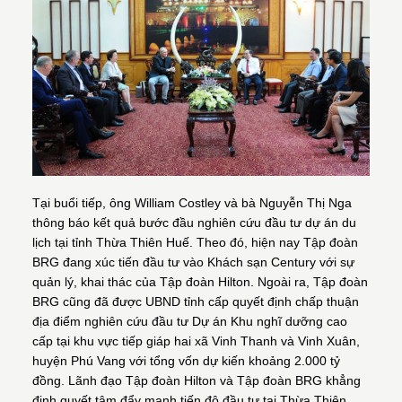
Tại buổi tiếp, ông William Costley và bà Nguyễn Thị Nga
thông báo kết quả bước đầu nghiên cứu đầu tư dự án du
lịch tại tỉnh Thừa Thiên Huế. Theo đó, hiện nay Tập đoàn
BRG đang xúc tiến đầu tư vào Khách sạn Century với sự
quản lý, khai thác của Tập đoàn Hilton. Ngoài ra, Tập đoàn
BRG cũng đã được UBND tỉnh cấp quyết định chấp thuận
địa điểm nghiên cứu đầu tư Dự án Khu nghĩ dưỡng cao
cấp tại khu vực tiếp giáp hai xã Vinh Thanh và Vinh Xuân,
huyện Phú Vang với tổng vốn dự kiến khoảng 2.000 tỷ
đồng. Lãnh đạo Tập đoàn Hilton và Tập đoàn BRG khẳng
định quyết tâm đẩy mạnh tiến độ đầu tư tại Thừa Thiên