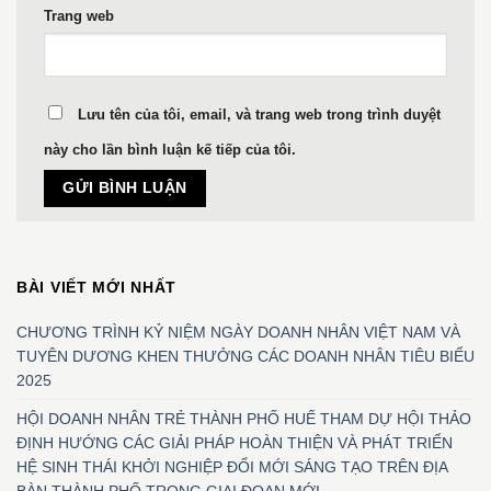
Trang web
Lưu tên của tôi, email, và trang web trong trình duyệt
này cho lần bình luận kế tiếp của tôi.
BÀI VIẾT MỚI NHẤT
CHƯƠNG TRÌNH KỶ NIỆM NGÀY DOANH NHÂN VIỆT NAM VÀ
TUYÊN DƯƠNG KHEN THƯỞNG CÁC DOANH NHÂN TIÊU BIỂU
2025
HỘI DOANH NHÂN TRẺ THÀNH PHỐ HUẾ THAM DỰ HỘI THẢO
ĐỊNH HƯỚNG CÁC GIẢI PHÁP HOÀN THIỆN VÀ PHÁT TRIỂN
HỆ SINH THÁI KHỞI NGHIỆP ĐỔI MỚI SÁNG TẠO TRÊN ĐỊA
BÀN THÀNH PHỐ TRONG GIAI ĐOẠN MỚI