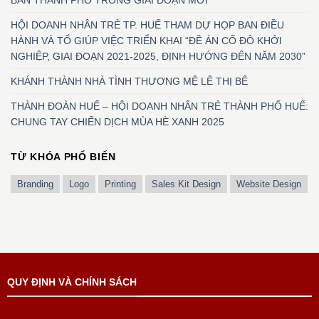
HỘI DOANH NHÂN TRẺ TP. HUẾ THAM DỰ HỌP BAN ĐIỀU
HÀNH VÀ TỔ GIÚP VIỆC TRIỂN KHAI “ĐỀ ÁN CỐ ĐÔ KHỞI
NGHIỆP, GIAI ĐOẠN 2021-2025, ĐỊNH HƯỚNG ĐẾN NĂM 2030”
KHÁNH THÀNH NHÀ TÌNH THƯƠNG MỆ LÊ THỊ BÊ
THÀNH ĐOÀN HUẾ – HỘI DOANH NHÂN TRẺ THÀNH PHỐ HUẾ:
CHUNG TAY CHIẾN DỊCH MÙA HÈ XANH 2025
TỪ KHÓA PHỔ BIẾN
Branding
Logo
Printing
Sales Kit Design
Website Design
QUY ĐỊNH VÀ CHÍNH SÁCH