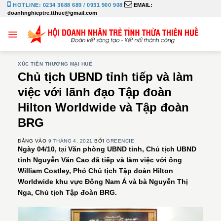
Bỏ
HOTLINE: 0234 3688 689 / 0931 900 908
EMAIL:
doanhnghieptre.tthue@gmail.com
qua
nội
dung
XÚC TIẾN THƯƠNG MẠI HUẾ
Chủ tịch UBND tỉnh tiếp và làm
việc với lãnh đạo Tập đoàn
Hilton Worldwide và Tập đoàn
BRG
ĐĂNG VÀO
9 THÁNG 4, 2021
BỞI
GREENCIE
Ngày 04/10,
tại
Văn phòng UBND tỉnh, Chủ tịch UBND
tỉnh Nguyễn Văn Cao đã tiếp và làm việc với ông
William Costley, Phó Chủ tịch Tập đoàn Hilton
Worldwide khu vực Đông Nam Á và bà Nguyễn Thị
Nga, Chủ tịch Tập đoàn BRG.