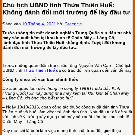
Chủ tịch UBND tỉnh Thừa Thiên Huế:
Không đánh đổi môi trường để lấy đầu tư
Đăng vào
10 Tháng 4, 2021
bởi
Greencie
Trư
ớc thông tin một doanh nghiệp Trung Quốc
xin đ
ầ
u tư nhà
máy s
ản xuất kẽm tạ
i khu kinh tế Chân Mây – Lăng Cô,
l
ãnh
đ
ạo tỉnh Thừa Thiên Huế khẳng định: T
uyệ
t đ
ố
i không
đánh đ
ổ
i môi trư
ờ
ng đ
ể lấ
y đ
ầ
u tư…
Trước những quan điểm trái chiều, ông Nguyễn Văn Cao – Chủ tịch
UBND tỉnh
Thừa Thiên Huế
đã có trao đổi liên quan đến vấn đề này.
Công ty chưa có văn bản chính thức
D
ư lu
ận
quan tâm đ
ến thông tin công ty TNHH Fuda Bắc Kinh
(Trung Quốc) xin xây dựng nhà máy kẽm tại khu kinh tế
Chân Mây
– Lăng Cô,
xin ông cho biết thự
c hư
?
– Ngày 19/10/2016, đoàn công tác thuộc công ty đã đến tỉnh Thừa
Thiên Huế và buổi làm việc với lãnh đạo tỉnh. Nhà đầu tư đã đề xuất
với tỉnh về ý tưởng xây dựng nhà máy sản xuất kẽm tại khu kinh tế
Chân Mây – Lăng Cô.
Đây mới chỉ là buổi làm việc mang tính chất trao đổi, giới thiệu