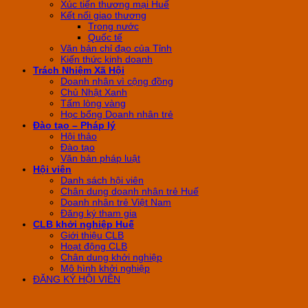
Xúc tiến thương mại Huế
Kết nối giao thương
Trong nước
Quốc tế
Văn bản chỉ đạo của Tỉnh
Kiến thức kinh doanh
Trách Nhiệm Xã Hội
Doanh nhân vì cộng đồng
Chủ Nhật Xanh
Tấm lòng vàng
Học bổng Doanh nhân trẻ
Đào tạo – Pháp lý
Hội thảo
Đào tạo
Văn bản pháp luật
Hội viên
Danh sách hội viên
Chân dung doanh nhân trẻ Huế
Doanh nhân trẻ Việt Nam
Đăng ký tham gia
CLB khởi nghiệp Huế
Giới thiệu CLB
Hoạt động CLB
Chân dung khởi nghiệp
Mô hình khởi nghiệp
ĐĂNG KÝ HỘI VIÊN