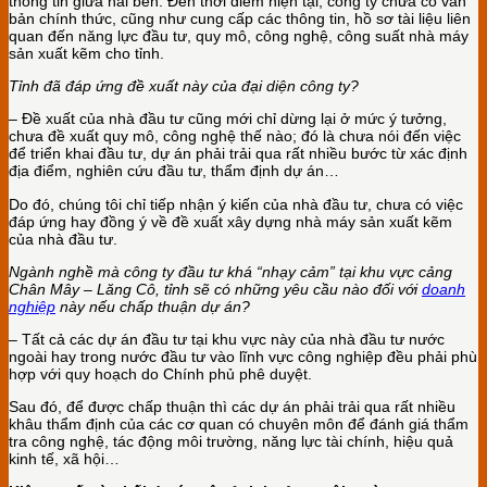
thông tin giữa hai bên. Đến thời điểm hiện tại, công ty chưa có văn
bản chính thức, cũng như cung cấp các thông tin, hồ sơ tài liệu liên
quan đến năng lực đầu tư, quy mô, công nghệ, công suất nhà máy
sản xuất kẽm cho tỉnh.
Tỉ
nh đ
ã
đáp
ứ
ng đ
ề xuất này củ
a đ
ại diện công ty?
– Đề xuất của nhà đầu tư cũng mới chỉ dừng lại ở mức ý tưởng,
chưa đề xuất quy mô, công nghệ thế nào; đó là chưa nói đến việc
để triển khai đầu tư, dự án phải trải qua rất nhiều bước từ xác định
địa điểm, nghiên cứu đầu tư, thẩm định dự án…
Do đó, chúng tôi chỉ tiếp nhận ý kiến của nhà đầu tư, chưa có việc
đáp ứng hay đồng ý về đề xuất xây dựng nhà máy sản xuất kẽm
của nhà đầu tư.
Ngành nghề mà công ty
đ
ầ
u tư
khá “nhạy cảm” tại khu vực cả
ng
Chân Mây – Lăng Cô, t
ỉnh sẽ có những yêu cầ
u nào đ
ối với
doanh
nghiệp
này nếu chấp thuận dự án?
– Tất cả các dự án đầu tư tại khu vực này của nhà đầu tư nước
ngoài hay trong nước đầu tư vào lĩnh vực công nghiệp đều phải phù
hợp với quy hoạch do Chính phủ phê duyệt.
Sau đó, để được chấp thuận thì các dự án phải trải qua rất nhiều
khâu thẩm định của các cơ quan có chuyên môn để đánh giá thẩm
tra công nghệ, tác động môi trường, năng lực tài chính, hiệu quả
kinh tế, xã hội…