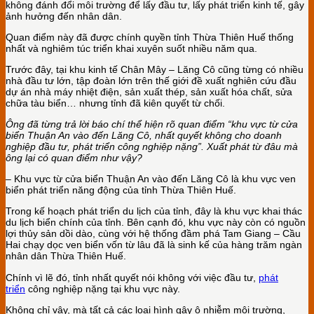
không đánh đổi môi trường để lấy đầu tư, lấy phát triển kinh tế, gây
ảnh hưởng đến nhân dân.
Quan điểm này đã được chính quyền tỉnh Thừa Thiên Huế thống
nhất và nghiêm túc triển khai xuyên suốt nhiều năm qua.
Trước đây, tại khu kinh tế Chân Mây – Lăng Cô cũng từng có nhiều
nhà đầu tư lớn, tập đoàn lớn trên thế giới đề xuất nghiên cứu đầu
dự án nhà máy nhiệt điện, sản xuất thép, sản xuất hóa chất, sửa
chữa tàu biển… nhưng tỉnh đã kiên quyết từ chối.
Ông đã từng
tr
ả lờ
i báo chí
thể hiện rõ quan
đi
ểm “khu vực từ cửa
biển Thuậ
n An vào đ
ế
n Lăng Cô, nh
ất quyết không cho doanh
nghiệ
p đ
ầ
u tư, phát tri
ển công nghiệp nặng”.
Xu
ất phát từ
đâu mà
ông l
ạ
i có quan đi
ể
m như v
ậy?
– Khu vực từ cửa biển Thuận An vào đến Lăng Cô là khu vực ven
biển phát triển năng động của tỉnh Thừa Thiên Huế.
Trong kế hoạch phát triển du lịch của tỉnh, đây là khu vực khai thác
du lịch biển chính của tỉnh. Bên cạnh đó, khu vực này còn có nguồn
lợi thủy sản dồi dào, cùng với hệ thống đầm phá Tam Giang – Cầu
Hai chạy dọc ven biển vốn từ lâu đã là sinh kế của hàng trăm ngàn
nhân dân Thừa Thiên Huế.
Chính vì lẽ đó, tỉnh nhất quyết nói không với việc đầu tư,
phát
triển
công nghiệp nặng tại khu vực này.
Không chỉ vậy, mà tất cả các loại hình gây ô nhiễm môi trường,