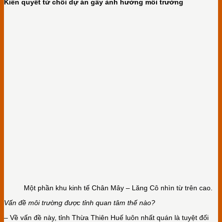
Kiên quyết từ chối dự án gây ảnh
hư
ởng môi
trư
ờng
Một phần khu kinh tế Chân Mây – Lăng Cô nhìn từ trên cao.
Vấn
đ
ề môi
trư
ờng
đư
ợc tỉnh quan tâm thế nào?
– Về vấn đề này, tỉnh Thừa Thiên Huế luôn nhất quán là tuyệt đối