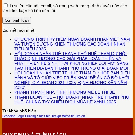
Lưu tên của tôi, email, và trang web trong trình duyệt này cho
lần bình luận kế tiếp của tôi.
Bài viết mới nhất
CHƯƠNG TRÌNH KỶ NIỆM NGÀY DOANH NHÂN VIỆT NAM
VÀ TUYÊN DƯƠNG KHEN THƯỞNG CÁC DOANH NHÂN
TIÊU BIỂU 2025
HỘI DOANH NHÂN TRẺ THÀNH PHỐ HUẾ THAM DỰ HỘI
THẢO ĐỊNH HƯỚNG CÁC GIẢI PHÁP HOÀN THIỆN VÀ
PHÁT TRIỂN HỆ SINH THÁI KHỞI NGHIỆP ĐỔI MỚI SÁNG
TẠO TRÊN ĐỊA BÀN THÀNH PHỐ TRONG GIAI ĐOẠN MỚI
HỘI DOANH NHÂN TRẺ TP. HUẾ THAM DỰ HỌP BAN ĐIỀU
HÀNH VÀ TỔ GIÚP VIỆC TRIỂN KHAI “ĐỀ ÁN CỐ ĐÔ KHỞI
NGHIỆP, GIAI ĐOẠN 2021-2025, ĐỊNH HƯỚNG ĐẾN NĂM
2030”
KHÁNH THÀNH NHÀ TÌNH THƯƠNG MỆ LÊ THỊ BÊ
THÀNH ĐOÀN HUẾ – HỘI DOANH NHÂN TRẺ THÀNH PHỐ
HUẾ: CHUNG TAY CHIẾN DỊCH MÙA HÈ XANH 2025
Từ khóa phổ biến
Branding
Logo
Printing
Sales Kit Design
Website Design
QUY ĐỊNH VÀ CHÍNH SÁCH