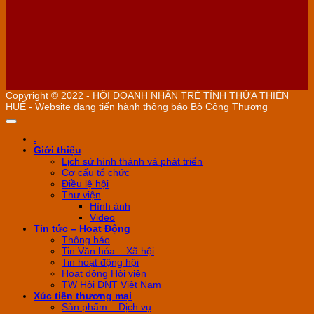
Copyright © 2022 - HỘI DOANH NHÂN TRẺ TỈNH THỪA THIÊN
HUẾ - Website đang tiến hành thông báo Bộ Công Thương
.
Giới thiệu
Lịch sử hình thành và phát triển
Cơ cấu tổ chức
Điều lệ hội
Thư viện
Hình ảnh
Video
Tin tức – Hoạt Động
Thông báo
Tin Văn hóa – Xã hội
Tin hoạt động hội
Hoạt động Hội viên
TW Hội DNT Việt Nam
Xúc tiến thương mại
Sản phẩm – Dịch vụ