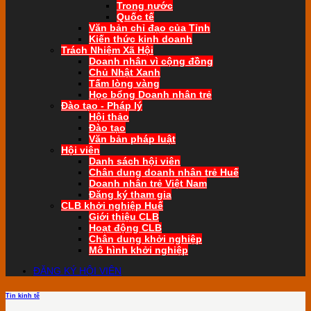
Trong nước
Quốc tế
Văn bản chỉ đạo của Tỉnh
Kiến thức kinh doanh
Trách Nhiệm Xã Hội
Doanh nhân vì cộng đồng
Chủ Nhật Xanh
Tấm lòng vàng
Học bổng Doanh nhân trẻ
Đào tạo - Pháp lý
Hội thảo
Đào tạo
Văn bản pháp luật
Hội viên
Danh sách hội viên
Chân dung doanh nhân trẻ Huế
Doanh nhân trẻ Việt Nam
Đăng ký tham gia
CLB khởi nghiệp Huế
Giới thiệu CLB
Hoạt động CLB
Chân dung khởi nghiệp
Mô hình khởi nghiệp
ĐĂNG KÝ HỘI VIÊN
Tin kinh tế