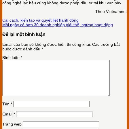
công nghệ lạc hậu cũng không được phép đầu tư tại khu vực này.
Theo Vietnamnet
Cải cách, kiến tạo và quyết liệt hành động
Mỗi ngày có hơn 30 doanh nghiệp giải thể, ngừng hoạt động
Để lại một bình luận
Email của bạn sẽ không được hiển thị công khai.
Các trường bắt
buộc được đánh dấu
*
Bình luận
*
Tên
*
Email
*
Trang web