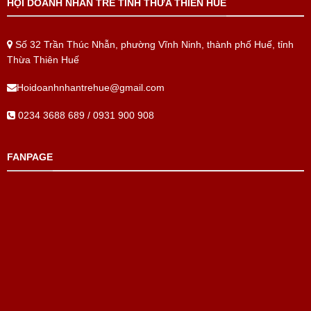
HỘI DOANH NHÂN TRẺ TỈNH THỪA THIÊN HUẾ
Số 32 Trần Thúc Nhẫn, phường Vĩnh Ninh, thành phố Huế, tỉnh
Thừa Thiên Huế
Hoidoanhnhantrehue@gmail.com
0234 3688 689 / 0931 900 908
FANPAGE