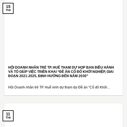
15
Th9
HỘI DOANH NHÂN TRẺ TP. HUẾ THAM DỰ HỌP BAN ĐIỀU HÀNH
VÀ TỔ GIÚP VIỆC TRIỂN KHAI “ĐỀ ÁN CỐ ĐÔ KHỞI NGHIỆP, GIAI
ĐOẠN 2021-2025, ĐỊNH HƯỚNG ĐẾN NĂM 2030”
Hội Doanh nhân trẻ TP. Huế vinh dự tham dự Đề án “Cố đô Khởi...
11
Th6