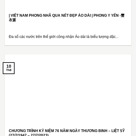
| VIỆT NAM PHONG NHÃ QUA NÉT ĐẸP ÁO DÀI | PHONG Y YẾN -豐
衣宴
Đa số các nước trên thế giới công nhận Áo dài là biểu tượng đặc...
10
Th8
CHƯƠNG TRÌNH KỶ NIỆM 76 NĂM NGÀY THƯƠNG BINH – LIỆT SỸ
(27/7/1947 – 27/7/2023)