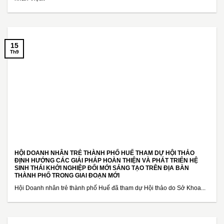
15
Th9
HỘI DOANH NHÂN TRẺ THÀNH PHỐ HUẾ THAM DỰ HỘI THẢO
ĐỊNH HƯỚNG CÁC GIẢI PHÁP HOÀN THIỆN VÀ PHÁT TRIỂN HỆ
SINH THÁI KHỞI NGHIỆP ĐỔI MỚI SÁNG TẠO TRÊN ĐỊA BÀN
THÀNH PHỐ TRONG GIAI ĐOẠN MỚI
Hội Doanh nhân trẻ thành phố Huế đã tham dự Hội thảo do Sở Khoa...