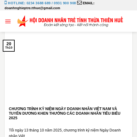
Bỏ
HOTLINE: 0234 3688 689 / 0931 900 908
EMAIL:
doanhnghieptre.tthue@gmail.com
qua
nội
dung
20
Th10
CHƯƠNG TRÌNH KỶ NIỆM NGÀY DOANH NHÂN VIỆT NAM VÀ
TUYÊN DƯƠNG KHEN THƯỞNG CÁC DOANH NHÂN TIÊU BIỂU
2025
Tối ngày 13 tháng 10 năm 2025, chương trình kỷ niệm Ngày Doanh
nhân Việt...