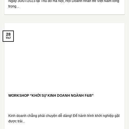
Ngày 30/07/2023 tại Thủ đô Hà Nội, Hội Doanh nhân trẻ Việt Nam long
trọng...
28
Th7
WORKSHOP “KHỞI SỰ KINH DOANH NGÀNH F&B”
Kinh doanh chẳng phải chuyện dễ dàng! Để hành trình khởi nghiệp gặt
được trái...