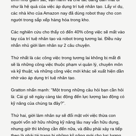
như là hệ quả của việc áp dụng trí tuệ nhân tạo. Lấy ví dụ,
các nhà kho của Amazon nay đã dùng robot thay cho con
người trong sắp xếp hàng hóa trong kho.
Các nghiên cứu cho thấy có đến 40% công việc sẽ mất vào
tay của trí tuệ nhân tạo và robot trong tương lai. Điều này
nhắn nhủ giới làm nhân sự 2 câu chuyện.
Thứ nhất là các công việc trong tương lai không bị mất đi
sẽ là những công việc thuộc phạm vi quản lý, chuyên môn
và kỹ thuật; và những công việc mới khác sẽ xuất hiện dần
nhờ vào áp dụng trí tuệ nhân tạo.
Gratton nhấn mạnh: “Một trong những câu hỏi bạn cần hỏi
là: Cái gì sẽ ngày càng tác động đến lực lượng lao động có
kỹ năng của chúng ta đây?”.
Thứ hai, giới làm nhân sự sẽ đối mặt với việc thừa con
người vốn sở hữu những kỹ năng lâu nay vẫn hữu dụng,
nhưng giờ thì không cần đến nữa, và điều phải xảy ra tiếp
theo là phải tái trang bị những kỹ năng mới cho lực lượng