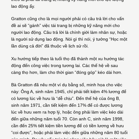
lao động ấy.
Gratton cũng cho là mọi người phải có câu trả lời cho vấn
đề ai sẽ “gánh” việc tái trang bị những kỹ năng mới cho
người lao động. Câu trả lời là chính giới làm nhân sự, hoặc
là người sử dụng lao động. Nói gì thì nói, ý tưởng “Học một
lần dùng cả đời” đã thuộc về lịch sử rồi.
Xu hướng tiếp theo là tuổi thọ đã thành một xu hướng tác
động đến công việc trong tương lai. Các thế hệ về sau
càng thọ hơn, làm cho thời gian “đóng góp” kéo dài hơn.
Bà Gratton đã nêu một ví dụ bằng số, minh họa cho việc
này: Ông A, sinh năm 1945, chỉ phải tiết kiệm 4% lương để
có lương lúc về hưu là “dễ chịu”. Đến thế hệ của ông B,
sinh năm 1971, cần tiết kiệm đến 17% để có được lương
lúc về hưu xem ra hợp lý, hoặc ông phải làm việc kéo dài
đến giữa những năm tuổi 70. Còn anh C, sinh năm 1998,
cần đến 25% tiết kiệm tiền lương để có tiền lương về hưu
“coi được”, hoặc phải làm việc đến giữa những năm 80 tuổi