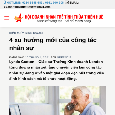
Bỏ
HOTLINE: 0234 3688 689 / 0931 900 908
EMAIL:
doanhnghieptre.tthue@gmail.com
qua
nội
dung
KIẾN THỨC KINH DOANH
4 xu hướng mới của công tác
nhân sự
ĐĂNG VÀO
10 THÁNG 4, 2021
BỞI
GREENCIE
Lynda Gratton – Giáo sư Trường Kinh doanh London
từng đưa ra nhận xét rằng chuyên viên làm công tác
nhân sự đang ở vào một giai đoạn đặc biệt trong việc
định hình cách mà tổ chức hoạt động.