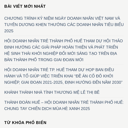
BÀI VIẾT MỚI NHẤT
CHƯƠNG TRÌNH KỶ NIỆM NGÀY DOANH NHÂN VIỆT NAM VÀ
TUYÊN DƯƠNG KHEN THƯỞNG CÁC DOANH NHÂN TIÊU BIỂU
2025
HỘI DOANH NHÂN TRẺ THÀNH PHỐ HUẾ THAM DỰ HỘI THẢO
ĐỊNH HƯỚNG CÁC GIẢI PHÁP HOÀN THIỆN VÀ PHÁT TRIỂN
HỆ SINH THÁI KHỞI NGHIỆP ĐỔI MỚI SÁNG TẠO TRÊN ĐỊA
BÀN THÀNH PHỐ TRONG GIAI ĐOẠN MỚI
HỘI DOANH NHÂN TRẺ TP. HUẾ THAM DỰ HỌP BAN ĐIỀU
HÀNH VÀ TỔ GIÚP VIỆC TRIỂN KHAI “ĐỀ ÁN CỐ ĐÔ KHỞI
NGHIỆP, GIAI ĐOẠN 2021-2025, ĐỊNH HƯỚNG ĐẾN NĂM 2030”
KHÁNH THÀNH NHÀ TÌNH THƯƠNG MỆ LÊ THỊ BÊ
THÀNH ĐOÀN HUẾ – HỘI DOANH NHÂN TRẺ THÀNH PHỐ HUẾ:
CHUNG TAY CHIẾN DỊCH MÙA HÈ XANH 2025
TỪ KHÓA PHỔ BIẾN