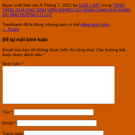
Được xuất bản vào
5 Tháng 7, 2021
tại
1242 × 687
trong
TRAO
TẶNG QUÀ CHO SINH VIÊN NGHÈO CÓ HOÀN CẢNH KHÓ KHĂN
DO ẢNH HƯỞNG LŨ LỤT
Trackback đã bị đóng, nhưng bạn có thể
đăng bình luận
.
←
Trước
Để lại một bình luận
Email của bạn sẽ không được hiển thị công khai.
Các trường bắt
buộc được đánh dấu
*
Bình luận
*
Tên
*
Email
*
Trang web