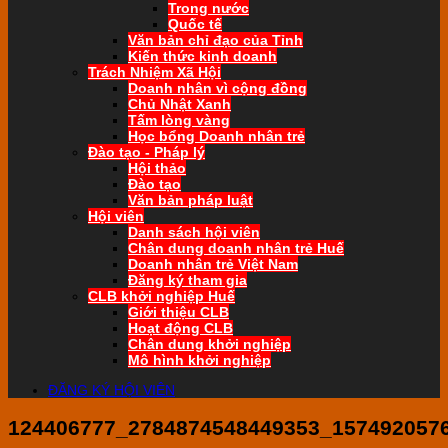
Trong nước
Quốc tế
Văn bản chỉ đạo của Tỉnh
Kiến thức kinh doanh
Trách Nhiệm Xã Hội
Doanh nhân vì cộng đồng
Chủ Nhật Xanh
Tấm lòng vàng
Học bổng Doanh nhân trẻ
Đào tạo - Pháp lý
Hội thảo
Đào tạo
Văn bản pháp luật
Hội viên
Danh sách hội viên
Chân dung doanh nhân trẻ Huế
Doanh nhân trẻ Việt Nam
Đăng ký tham gia
CLB khởi nghiệp Huế
Giới thiệu CLB
Hoạt động CLB
Chân dung khởi nghiệp
Mô hình khởi nghiệp
ĐĂNG KÝ HỘI VIÊN
124406777_2784874548449353_157492057