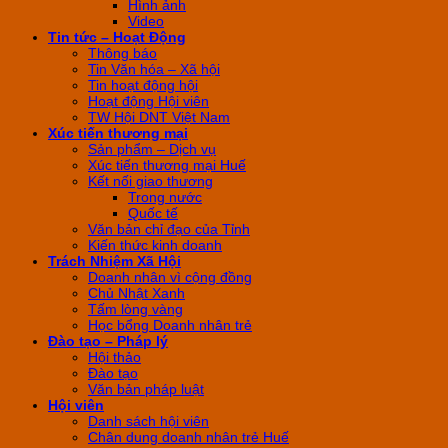
Hình ảnh
Video
Tin tức – Hoạt Động
Thông báo
Tin Văn hóa – Xã hội
Tin hoạt động hội
Hoạt động Hội viên
TW Hội DNT Việt Nam
Xúc tiến thương mại
Sản phẩm – Dịch vụ
Xúc tiến thương mại Huế
Kết nối giao thương
Trong nước
Quốc tế
Văn bản chỉ đạo của Tỉnh
Kiến thức kinh doanh
Trách Nhiệm Xã Hội
Doanh nhân vì cộng đồng
Chủ Nhật Xanh
Tấm lòng vàng
Học bổng Doanh nhân trẻ
Đào tạo – Pháp lý
Hội thảo
Đào tạo
Văn bản pháp luật
Hội viên
Danh sách hội viên
Chân dung doanh nhân trẻ Huế