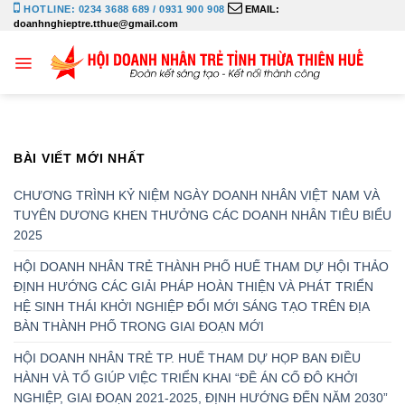
Bỏ
HOTLINE: 0234 3688 689 / 0931 900 908
EMAIL:
doanhnghieptre.tthue@gmail.com
qua
nội
dung
BÀI VIẾT MỚI NHẤT
CHƯƠNG TRÌNH KỶ NIỆM NGÀY DOANH NHÂN VIỆT NAM VÀ
TUYÊN DƯƠNG KHEN THƯỞNG CÁC DOANH NHÂN TIÊU BIỂU
2025
HỘI DOANH NHÂN TRẺ THÀNH PHỐ HUẾ THAM DỰ HỘI THẢO
ĐỊNH HƯỚNG CÁC GIẢI PHÁP HOÀN THIỆN VÀ PHÁT TRIỂN
HỆ SINH THÁI KHỞI NGHIỆP ĐỔI MỚI SÁNG TẠO TRÊN ĐỊA
BÀN THÀNH PHỐ TRONG GIAI ĐOẠN MỚI
HỘI DOANH NHÂN TRẺ TP. HUẾ THAM DỰ HỌP BAN ĐIỀU
HÀNH VÀ TỔ GIÚP VIỆC TRIỂN KHAI “ĐỀ ÁN CỐ ĐÔ KHỞI
NGHIỆP, GIAI ĐOẠN 2021-2025, ĐỊNH HƯỚNG ĐẾN NĂM 2030”