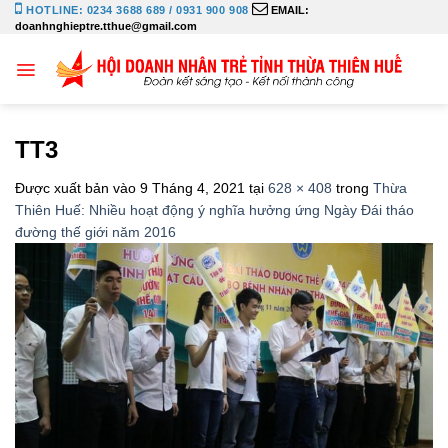
Bỏ
HOTLINE: 0234 3688 689 / 0931 900 908
EMAIL:
doanhnghieptre.tthue@gmail.com
qua
nội
dung
TT3
Được xuất bản vào
9 Tháng 4, 2021
tại
628 × 408
trong
Thừa
Thiên Huế: Nhiều hoạt động ý nghĩa hưởng ứng Ngày Đái tháo
đường thế giới năm 2016