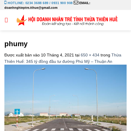
Bỏ
HOTLINE: 0234 3688 689 / 0931 900 908
EMAIL:
doanhnghieptre.tthue@gmail.com
qua
nội
dung
phumy
Được xuất bản vào
10 Tháng 4, 2021
tại
650 × 434
trong
Thừa
Thiên Huế: 345 tỷ đồng đầu tư đường Phú Mỹ – Thuận An