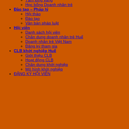
Học bổng Doanh nhân trẻ
Đào tạo – Pháp lý
Hội thảo
Đào tạo
Văn bản pháp luật
Hội viên
Danh sách hội viên
Chân dung doanh nhân trẻ Huế
Doanh nhân trẻ Việt Nam
Đăng ký tham gia
CLB khởi nghiệp Huế
Giới thiệu CLB
Hoạt động CLB
Chân dung khởi nghiệp
Mô hình khởi nghiệp
ĐĂNG KÝ HỘI VIÊN