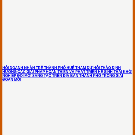
HỘI DOANH NHÂN TRẺ THÀNH PHỐ HUẾ THAM DỰ HỘI THẢO ĐỊNH
HƯỚNG CÁC GIẢI PHÁP HOÀN THIỆN VÀ PHÁT TRIỂN HỆ SINH THÁI KHỞI
NGHIỆP ĐỔI MỚI SÁNG TẠO TRÊN ĐỊA BÀN THÀNH PHỐ TRONG GIAI
ĐOẠN MỚI