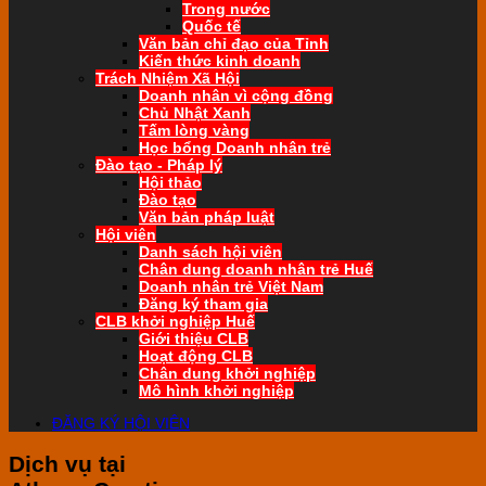
Trong nước
Quốc tế
Văn bản chỉ đạo của Tỉnh
Kiến thức kinh doanh
Trách Nhiệm Xã Hội
Doanh nhân vì cộng đồng
Chủ Nhật Xanh
Tấm lòng vàng
Học bổng Doanh nhân trẻ
Đào tạo - Pháp lý
Hội thảo
Đào tạo
Văn bản pháp luật
Hội viên
Danh sách hội viên
Chân dung doanh nhân trẻ Huế
Doanh nhân trẻ Việt Nam
Đăng ký tham gia
CLB khởi nghiệp Huế
Giới thiệu CLB
Hoạt động CLB
Chân dung khởi nghiệp
Mô hình khởi nghiệp
ĐĂNG KÝ HỘI VIÊN
Dịch vụ tại