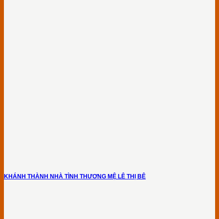
KHÁNH THÀNH NHÀ TÌNH THƯƠNG MỆ LÊ THỊ BÊ