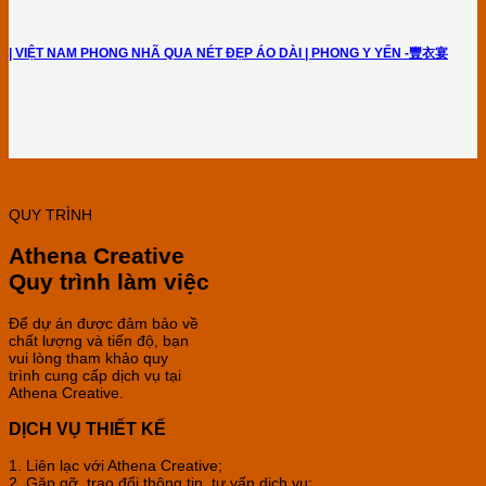
| VIỆT NAM PHONG NHÃ QUA NÉT ĐẸP ÁO DÀI | PHONG Y YẾN -豐衣宴
QUY TRÌNH
Athena Creative
Quy trình làm việc
Để dự án được đảm bảo về
chất lượng và tiến độ, bạn
vui lòng tham khảo quy
trình cung cấp dịch vụ tại
Athena Creative.
DỊCH VỤ THIẾT KẾ
1. Liên lạc với Athena Creative;
2. Gặp gỡ, trao đổi thông tin, tư vấn dịch vụ;