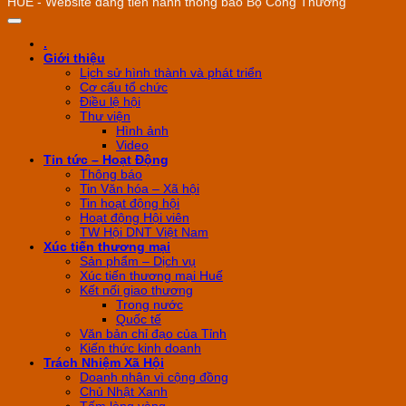
HUẾ - Website đang tiến hành thông báo Bộ Công Thương
.
Giới thiệu
Lịch sử hình thành và phát triển
Cơ cấu tổ chức
Điều lệ hội
Thư viện
Hình ảnh
Video
Tin tức – Hoạt Động
Thông báo
Tin Văn hóa – Xã hội
Tin hoạt động hội
Hoạt động Hội viên
TW Hội DNT Việt Nam
Xúc tiến thương mại
Sản phẩm – Dịch vụ
Xúc tiến thương mại Huế
Kết nối giao thương
Trong nước
Quốc tế
Văn bản chỉ đạo của Tỉnh
Kiến thức kinh doanh
Trách Nhiệm Xã Hội
Doanh nhân vì cộng đồng
Chủ Nhật Xanh
Tấm lòng vàng