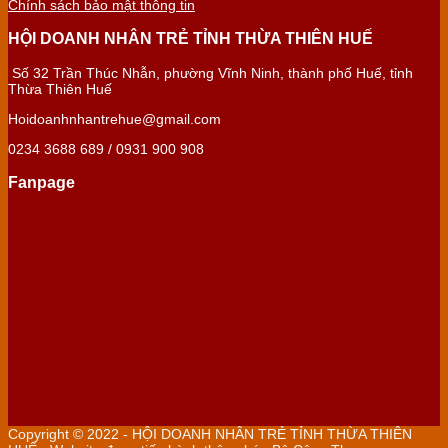
Chính sách bảo mật thông tin
HỘI DOANH NHÂN TRẺ TỈNH THỪA THIÊN HUẾ
Số 32 Trần Thúc Nhẫn, phường Vĩnh Ninh, thành phố Huế, tỉnh
Thừa Thiên Huế
Hoidoanhnhantrehue@gmail.com
0234 3688 689 / 0931 900 908
Fanpage
Copyright © 2022 - HỘI DOANH NHÂN TRẺ TỈNH THỪA THIÊN