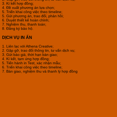
3. Kí kết hợp đồng;
4. Đề xuất phương án lựa chọn;
5. Triển khai công việc theo timeline;
5. Gửi phương án, trao đổi, phản hồi;
6. Duyệt thiết kế hoàn chỉnh;
7. Nghiệm thu, thanh toán;
8. Đăng ký bảo hộ.
DỊCH VỤ IN ẤN
1. Liên lạc với Athena Creative;
2. Gặp gỡ, trao đổi thông tin, tư vấn dịch vụ;
3. Gửi báo giá, thời hạn bàn giao;
4. Kí kết, tạm ứng hợp đồng;
5. Tiến hành in Test, xác nhận mẫu;
6. Triển khai công việc theo timeline;
7. Bàn giao, nghiệm thu và thanh lý hợp đồng