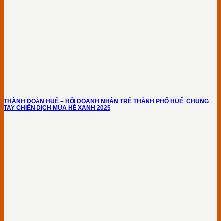
THÀNH ĐOÀN HUẾ – HỘI DOANH NHÂN TRẺ THÀNH PHỐ HUẾ: CHUNG
TAY CHIẾN DỊCH MÙA HÈ XANH 2025