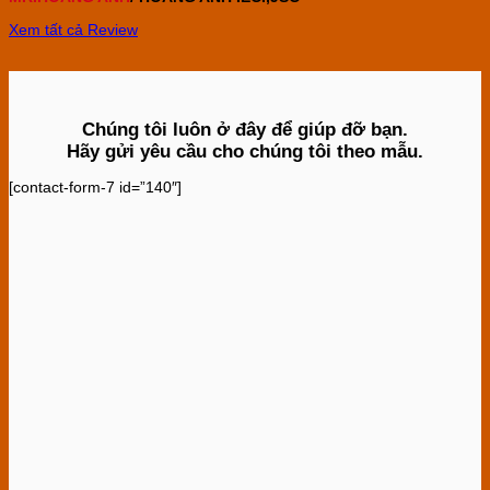
Xem tất cả Review
Chúng tôi luôn ở đây để giúp đỡ bạn.
Hãy gửi yêu cầu cho chúng tôi theo mẫu.
[contact-form-7 id=”140″]