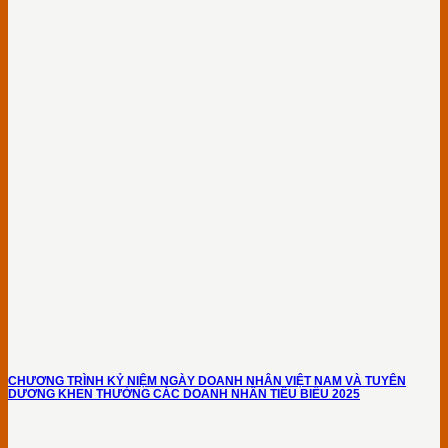
CHƯƠNG TRÌNH KỶ NIỆM NGÀY DOANH NHÂN VIỆT NAM VÀ TUYÊN
DƯƠNG KHEN THƯỞNG CÁC DOANH NHÂN TIÊU BIỂU 2025