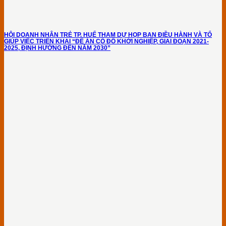
HỘI DOANH NHÂN TRẺ TP. HUẾ THAM DỰ HỌP BAN ĐIỀU HÀNH VÀ TỔ
GIÚP VIỆC TRIỂN KHAI “ĐỀ ÁN CỐ ĐÔ KHỞI NGHIỆP, GIAI ĐOẠN 2021-
2025, ĐỊNH HƯỚNG ĐẾN NĂM 2030”