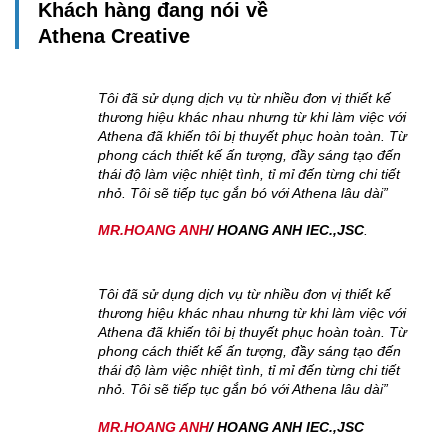
Khách hàng đang nói về
Athena Creative
ế
Tôi đã sử dụng dịch vụ từ nhiều đơn vị thiết kế
 với
thương hiệu khác nhau nhưng
từ khi làm việc với
 Từ
Athena đã khiến tôi bị thuyết phục hoàn toàn. Từ
ến
phong cách thiết kế ấn tượng, đầy sáng tạo đến
iết
thái độ làm việc nhiệt tình, tỉ mỉ đến từng chi tiết
”
nhỏ. Tôi sẽ tiếp tục gắn bó với Athena lâu dài”
MR.HOANG ANH
/ HOANG ANH IEC.,JSC
.
ế
Tôi đã sử dụng dịch vụ từ nhiều đơn vị thiết kế
 với
thương hiệu khác nhau nhưng
từ khi làm việc với
 Từ
Athena đã khiến tôi bị thuyết phục hoàn toàn. Từ
ến
phong cách thiết kế ấn tượng, đầy sáng tạo đến
iết
thái độ làm việc nhiệt tình, tỉ mỉ đến từng chi tiết
”
nhỏ. Tôi sẽ tiếp tục gắn bó với Athena lâu dài”
MR.HOANG ANH
/ HOANG ANH IEC.,JSC