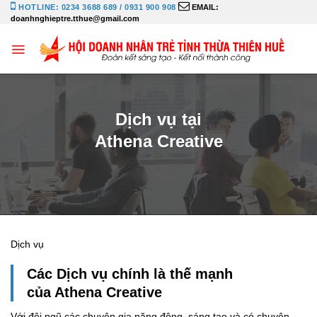
Bỏ
HOTLINE: 0234 3688 689 / 0931 900 908
EMAIL:
doanhnghieptre.tthue@gmail.com
qua
nội
dung
Dịch vụ tại
Athena Creative
Dịch vụ
Các Dịch vụ chính là thế mạnh
của Athena Creative
Với đội ngũ các chuyên gia năng động, sáng tạo và có chuyên