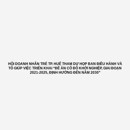
HỘI DOANH NHÂN TRẺ TP. HUẾ THAM DỰ HỌP BAN ĐIỀU HÀNH VÀ
TỔ GIÚP VIỆC TRIỂN KHAI “ĐỀ ÁN CỐ ĐÔ KHỞI NGHIỆP, GIAI ĐOẠN
2021-2025, ĐỊNH HƯỚNG ĐẾN NĂM 2030”