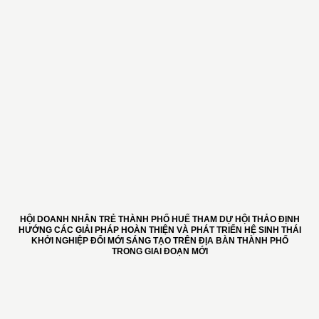
HỘI DOANH NHÂN TRẺ THÀNH PHỐ HUẾ THAM DỰ HỘI THẢO ĐỊNH
HƯỚNG CÁC GIẢI PHÁP HOÀN THIỆN VÀ PHÁT TRIỂN HỆ SINH THÁI
KHỞI NGHIỆP ĐỔI MỚI SÁNG TẠO TRÊN ĐỊA BÀN THÀNH PHỐ
TRONG GIAI ĐOẠN MỚI