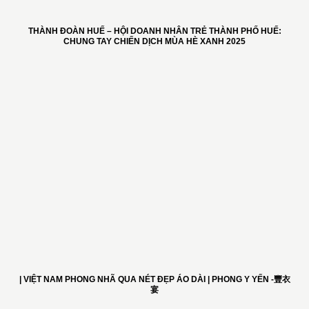
THÀNH ĐOÀN HUẾ – HỘI DOANH NHÂN TRẺ THÀNH PHỐ HUẾ:
CHUNG TAY CHIẾN DỊCH MÙA HÈ XANH 2025
| VIỆT NAM PHONG NHÃ QUA NÉT ĐẸP ÁO DÀI | PHONG Y YẾN -豐衣
宴