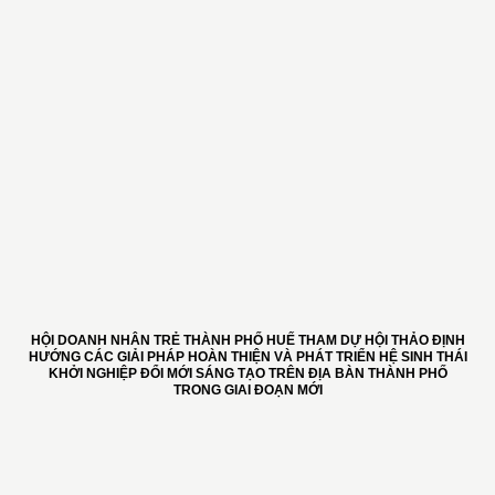
HỘI DOANH NHÂN TRẺ THÀNH PHỐ HUẾ THAM DỰ HỘI THẢO ĐỊNH
HƯỚNG CÁC GIẢI PHÁP HOÀN THIỆN VÀ PHÁT TRIỂN HỆ SINH THÁI
KHỞI NGHIỆP ĐỔI MỚI SÁNG TẠO TRÊN ĐỊA BÀN THÀNH PHỐ
TRONG GIAI ĐOẠN MỚI