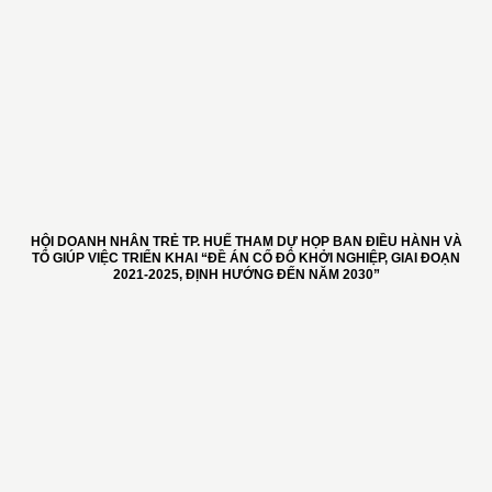
HỘI DOANH NHÂN TRẺ TP. HUẾ THAM DỰ HỌP BAN ĐIỀU HÀNH VÀ
TỔ GIÚP VIỆC TRIỂN KHAI “ĐỀ ÁN CỐ ĐÔ KHỞI NGHIỆP, GIAI ĐOẠN
2021-2025, ĐỊNH HƯỚNG ĐẾN NĂM 2030”