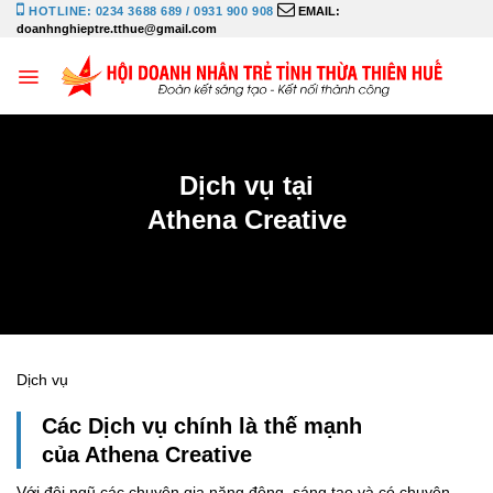
Bỏ
HOTLINE: 0234 3688 689 / 0931 900 908
EMAIL:
doanhnghieptre.tthue@gmail.com
qua
nội
dung
Dịch vụ tại
Athena Creative
Dịch vụ
Các Dịch vụ chính là thế mạnh
của Athena Creative
Với đội ngũ các chuyên gia năng động, sáng tạo và có chuyên