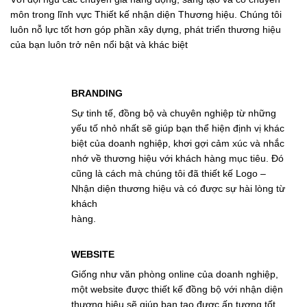
môn trong lĩnh vực Thiết kế nhận diện Thương hiệu. Chúng tôi
luôn nỗ lực tốt hơn góp phần xây dựng, phát triển thương hiệu
của bạn luôn trở nên nổi bật và khác biệt
BRANDING
bộ và chuyên nghiệp từ những
Sự tinh tế, đồng bộ và chu
 giúp bạn thể hiện định vị khác
yếu tố nhỏ nhất sẽ giúp bạn 
hiệp, khơi gợi cảm xúc và nhắc
biệt của doanh nghiệp, khơ
u với khách hàng mục tiêu. Đó
nhớ về thương hiệu với khá
úng tôi đã thiết kế Logo –
cũng là cách mà chúng tôi đ
hiệu và có được sự hài lòng từ
Nhận diện thương hiệu và c
khách
hàng.
BRANDING
ng online của doanh nghiệp,
Giống như văn phòng online
hiết kế đồng bộ với nhận diện
một website được thiết kế đ
p bạn tạo được ấn tượng tốt,
thương hiệu sẽ giúp bạn tạo