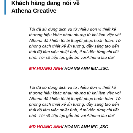
Khách hàng đang nói về
Athena Creative
ế
Tôi đã sử dụng dịch vụ từ nhiều đơn vị thiết kế
 với
thương hiệu khác nhau nhưng
từ khi làm việc với
 Từ
Athena đã khiến tôi bị thuyết phục hoàn toàn. Từ
ến
phong cách thiết kế ấn tượng, đầy sáng tạo đến
iết
thái độ làm việc nhiệt tình, tỉ mỉ đến từng chi tiết
”
nhỏ. Tôi sẽ tiếp tục gắn bó với Athena lâu dài”
MR.HOANG ANH
/ HOANG ANH IEC.,JSC
.
ế
Tôi đã sử dụng dịch vụ từ nhiều đơn vị thiết kế
 với
thương hiệu khác nhau nhưng
từ khi làm việc với
 Từ
Athena đã khiến tôi bị thuyết phục hoàn toàn. Từ
ến
phong cách thiết kế ấn tượng, đầy sáng tạo đến
iết
thái độ làm việc nhiệt tình, tỉ mỉ đến từng chi tiết
”
nhỏ. Tôi sẽ tiếp tục gắn bó với Athena lâu dài”
MR.HOANG ANH
/ HOANG ANH IEC.,JSC