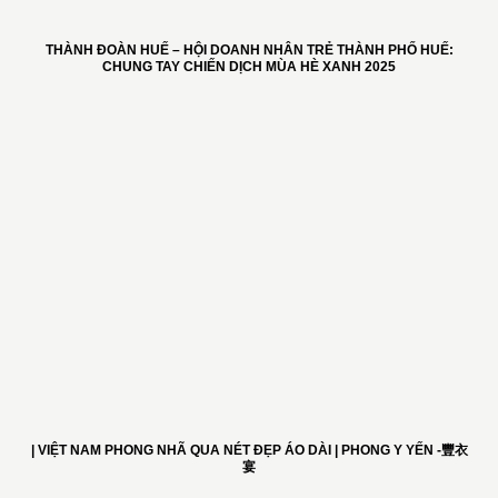
THÀNH ĐOÀN HUẾ – HỘI DOANH NHÂN TRẺ THÀNH PHỐ HUẾ:
CHUNG TAY CHIẾN DỊCH MÙA HÈ XANH 2025
| VIỆT NAM PHONG NHÃ QUA NÉT ĐẸP ÁO DÀI | PHONG Y YẾN -豐衣
宴