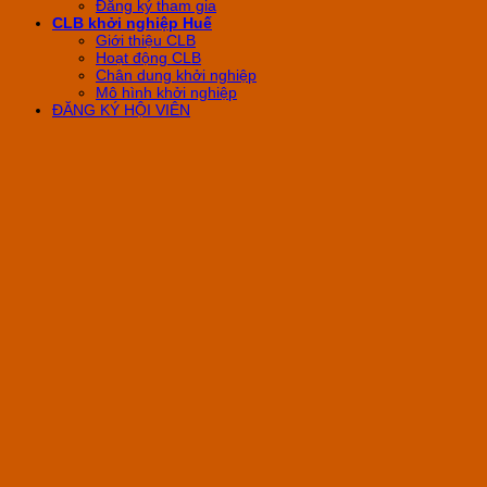
Đăng ký tham gia
CLB khởi nghiệp Huế
Giới thiệu CLB
Hoạt động CLB
Chân dung khởi nghiệp
Mô hình khởi nghiệp
ĐĂNG KÝ HỘI VIÊN