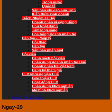
Trong nước
Quốc tế
Văn bản chỉ đạo của Tỉnh
Kiến thức kinh doanh
Trách Nhiệm Xã Hội
Doanh nhân vì cộng đồng
Chủ Nhật Xanh
Tấm lòng vàng
Học bổng Doanh nhân trẻ
Đào tạo - Pháp lý
Hội thảo
Đào tạo
Văn bản pháp luật
Hội viên
Danh sách hội viên
Chân dung doanh nhân trẻ Huế
Doanh nhân trẻ Việt Nam
Đăng ký tham gia
CLB khởi nghiệp Huế
Giới thiệu CLB
Hoạt động CLB
Chân dung khởi nghiệp
Mô hình khởi nghiệp
ĐĂNG KÝ HỘI VIÊN
Ngay-29