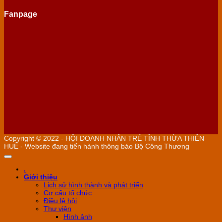
Fanpage
Copyright © 2022 - HỘI DOANH NHÂN TRẺ TỈNH THỪA THIÊN
HUẾ - Website đang tiến hành thông báo Bộ Công Thương
.
Giới thiệu
Lịch sử hình thành và phát triển
Cơ cấu tổ chức
Điều lệ hội
Thư viện
Hình ảnh