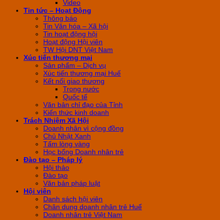
Video
Tin tức – Hoạt Động
Thông báo
Tin Văn hóa – Xã hội
Tin hoạt động hội
Hoạt động Hội viên
TW Hội DNT Việt Nam
Xúc tiến thương mại
Sản phẩm – Dịch vụ
Xúc tiến thương mại Huế
Kết nối giao thương
Trong nước
Quốc tế
Văn bản chỉ đạo của Tỉnh
Kiến thức kinh doanh
Trách Nhiệm Xã Hội
Doanh nhân vì cộng đồng
Chủ Nhật Xanh
Tấm lòng vàng
Học bổng Doanh nhân trẻ
Đào tạo – Pháp lý
Hội thảo
Đào tạo
Văn bản pháp luật
Hội viên
Danh sách hội viên
Chân dung doanh nhân trẻ Huế
Doanh nhân trẻ Việt Nam