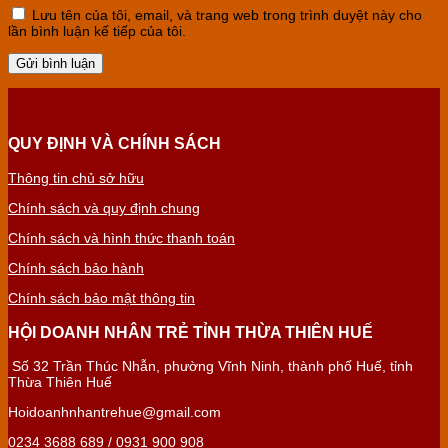
Lưu tên của tôi, email, và trang web trong trình duyệt này cho
lần bình luận kế tiếp của tôi.
QUY ĐỊNH VÀ CHÍNH SÁCH
Thông tin chủ sở hữu
Chính sách và quy định chung
Chính sách và hình thức thanh toán
Chính sách bảo hành
Chính sách bảo mật thông tin
HỘI DOANH NHÂN TRẺ TỈNH THỪA THIÊN HUẾ
Số 32 Trần Thúc Nhẫn, phường Vĩnh Ninh, thành phố Huế, tỉnh
Thừa Thiên Huế
Hoidoanhnhantrehue@gmail.com
0234 3688 689 / 0931 900 908