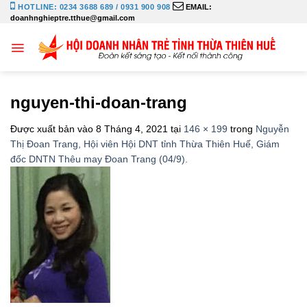
Bỏ
HOTLINE: 0234 3688 689 / 0931 900 908
EMAIL:
doanhnghieptre.tthue@gmail.com
qua
nội
dung
nguyen-thi-doan-trang
Được xuất bản vào
8 Tháng 4, 2021
tại
146 × 199
trong
Nguyễn
Thị Đoan Trang, Hội viên Hội DNT tỉnh Thừa Thiên Huế, Giám
đốc DNTN Thêu may Đoan Trang (04/9).